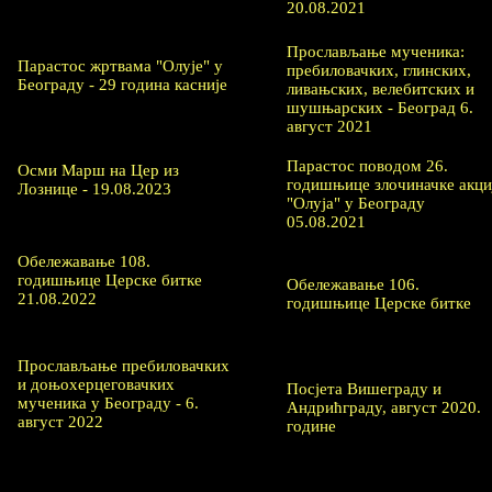
20.08.2021
Прослављање мученика:
Парастос жртвама "Олује" у
пребиловачких, глинских,
Београду - 29 година касније
ливањских, велебитских и
шушњарских - Београд 6.
август 2021
Парастос поводом 26.
Осми Марш на Цер из
годишњице злочиначке акци
Лознице - 19.08.2023
"Олуја" у Београду
05.08.2021
Обележавање 108.
годишњице Церске битке
Обележавање 106.
21.08.2022
годишњице Церске битке
Прослављање пребиловачких
и доњохерцеговачких
Посјета Вишеграду и
мученика у Београду - 6.
Андрићграду, август 2020.
август 2022
године