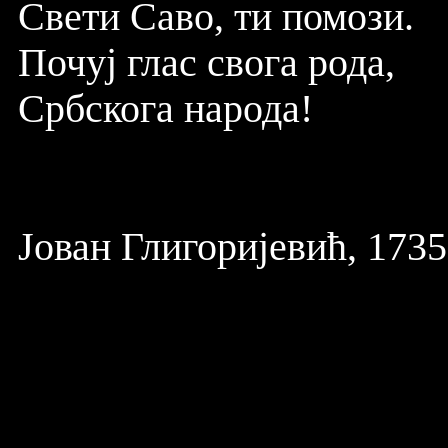
Свети Саво, ти помози.
Почуј глас свогa рода,
Србскога народа!
Јован Глигоријевић, 1735