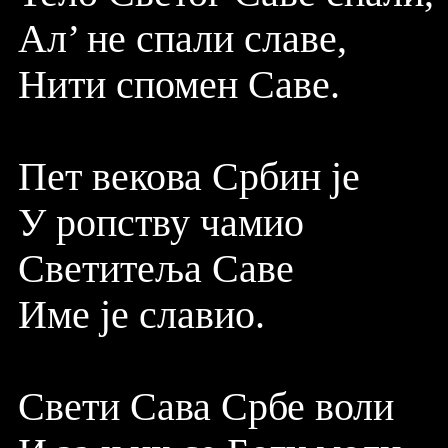
Ал’ не спали славе,
Нити спомен Саве.
Пет векова Србин је
У ропству чамио
Светитеља Саве
Име је славио.
Свети Сава Србе воли