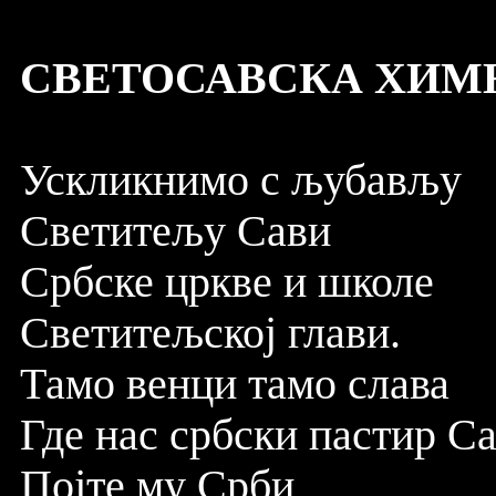
СВЕТОСАВСКА ХИМ
Ускликнимо с љубављу
Светитељу Сави
Србске цркве и школе
Светитељској глави.
Тамо венци тамо слава
Где нас србски пастир Са
Појте му Срби,