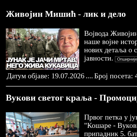
Живојин Мишић - лик и дело
Воjводa Живоjин
нaшe воjнe исто
нових дeтaљa о 
jaвности.
Датум објаве:
19.07.2026
....
Број посета:
Вукови светог краља - Промоциј
Првог петка у ј
"Кошаре - Вуков
припадник 5. ба