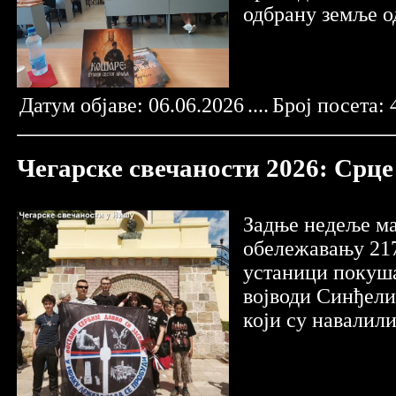
одбрану земље о
Датум објаве:
06.06.2026
....
Број посета:
Чегарске свечаности 2026: Срц
Задње недеље ма
обележавању 217
устаници покуша
војводи Синђели
који су навалил