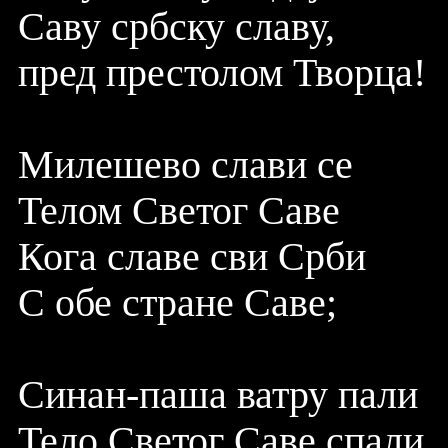
Саву србску славу,
пред престолом Творца!
Милешево слави се
Телом Светог Саве
Кога славе сви Срби
С обе стране Саве;
Синан-паша ватру пали
Тело Светог Саве спали,