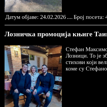
Датум објаве:
24.02.2026
....
Број посета:
Лозничка промоција књиге Таин 
Стефан Максимов
Лозници. То је 
стихови који вел
коме су Стефано