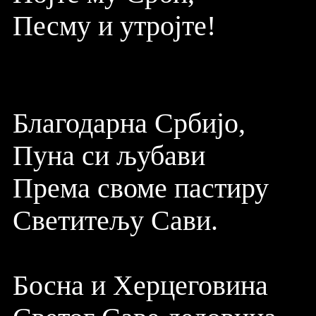
Песму и утројте!
Благодарна Србијо,
Пуна си љубави
Према своме пастиру
Светитељу Сави.
Босна и Херцеговина