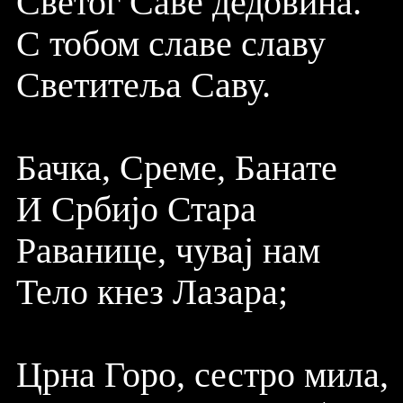
Светог Саве дедовина.
С тобом славе славу
Светитеља Саву.
Бачка, Среме, Банате
И Србијо Стара
Раванице, чувај нам
Тело кнез Лазара;
Црна Горо, сестро мила,