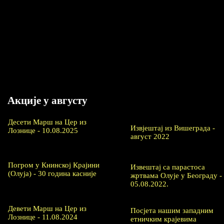
Акције у августу
Десети Марш на Цер из
Извјештај из Вишеграда -
Лознице - 10.08.2025
август 2022
Погром у Книнској Крајини
Извештај са парастоса
(Олуја) - 30 година касније
жртвама Олује у Београду -
05.08.2022.
Девети Марш на Цер из
Посјета нашим западним
Лознице - 11.08.2024
етничким крајевима