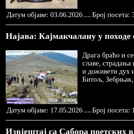
Датум објаве:
03.06.2026
....
Број посета:
Најава: Кајмакчалану у походе 
Драга браћо и с
славе, страдања 
и доживети дух и
Битољ, Зебрњак,
Датум објаве:
17.05.2026
....
Број посета:
Извјештај са Сабора поетских в