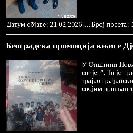
Датум објаве:
21.02.2026
....
Број посета:
Београдска промоција књиге Дјец
У Општини Нови 
свијет". То је п
трајао грађански
својим вршњацим