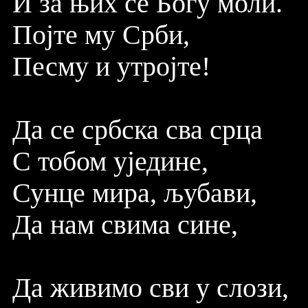
И за њих се Богу моли.
Појте му Срби,
Песму и утројте!
Да се србска сва срца
С тобом уједине,
Сунце мира, љубави,
Да нам свима сине,
Да живимо сви у слози,