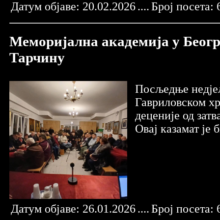
Датум објаве:
20.02.2026
....
Број посета:
Меморијална академија у Беогр
Тарчину
Посљедње недјељ
Гавриловском хр
деценије од зат
Овај казамат је 
Датум објаве:
26.01.2026
....
Број посета: