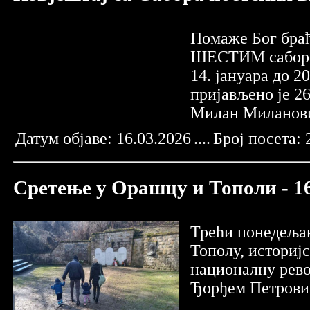
Помаже Бог браћ
ШЕСТИМ сабором 
14. јануара до 2
пријављено је 26
Милан Миланови
Датум објаве:
16.03.2026
....
Број посета:
Сретење у Орашцу и Тополи - 16
Трећи понедељак
Тополу, историјс
националну рево
Ђорђем Петровић