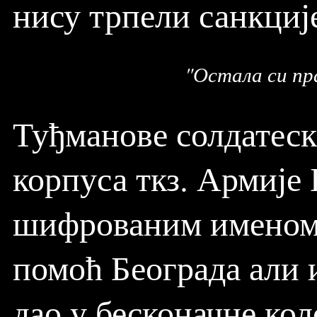
нису трпели санкције
"Остала си пр
Туђманове солдатеск
корпуса ткз. Армије 
шифрованим именом "
помоћ Београда али и
дао у бесконачне кол