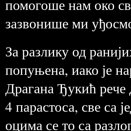
помогоше нам око св
зазвонише ми уђосмо
За разлику од ранији
попуњена, иако је н
Драгана Ђукић рече д
4 парастоса, све са 
оцима се то са разло