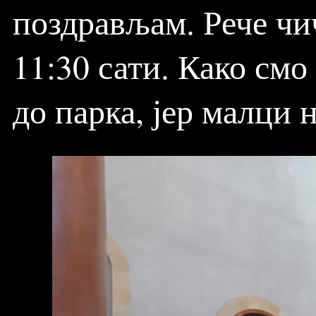
поздрављам. Рече чи
11:30 сати. Како см
до парка, јер малци 