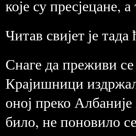
које су пресјецане, а
Читав свијет је тада 
Снаге да преживи се 
Крајишници издржали
оној преко Албаније 
било, не поновило с