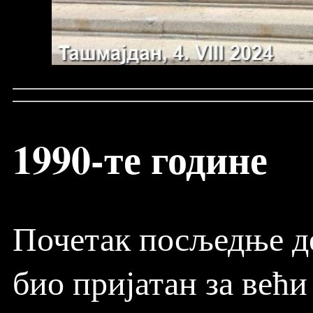
1990-те године
Почетак посљедње де
био пријатан за већи