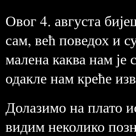
Овог 4. августа бије
сам, већ поведох и с
малена каква нам је 
одакле нам креће изв
Долазимо на плато и
видим неколико позн