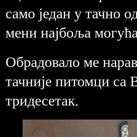
само један у тачно о
мени најбоља могућа
Обрадовало ме нарав
тачније питомци са 
тридесетак.