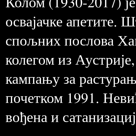
Колом (1930-2017) је
освајачке апетите. 
спољних послова Ха
колегом из Аустрије
кампању за растурањ
почетком 1991. Неви
вођена и сатанизациј