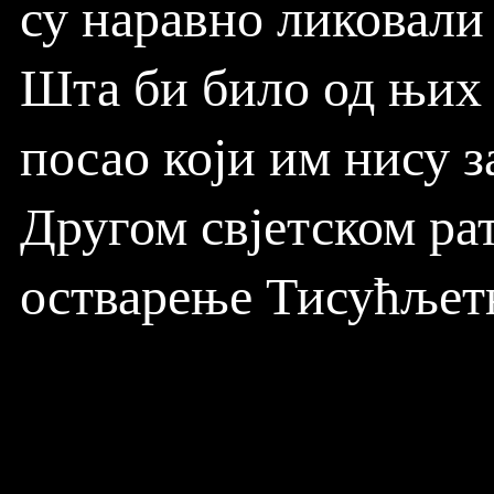
су наравно ликовали 
Шта би било од њих и
посао који им нису 
Другом свјетском рат
остварење Тисућљетн