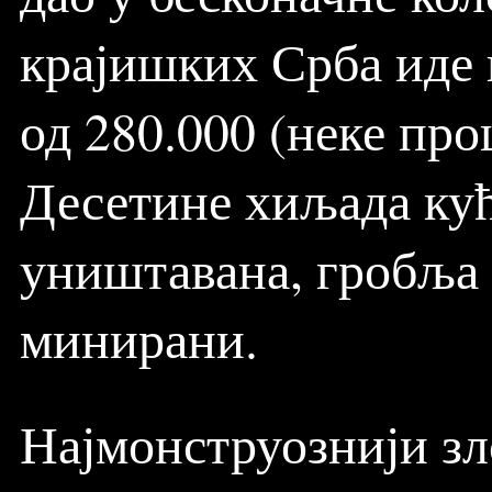
крајишких Срба иде 
од 280.000 (неке про
Десетине хиљада кућ
уништавана, гробља 
минирани.
Најмонструознији зл