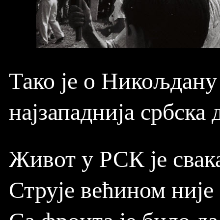
Тако је о Никољдану
најзападнија србска 
Живот у РСК је свак
Струје већином није
Са фронта је било да