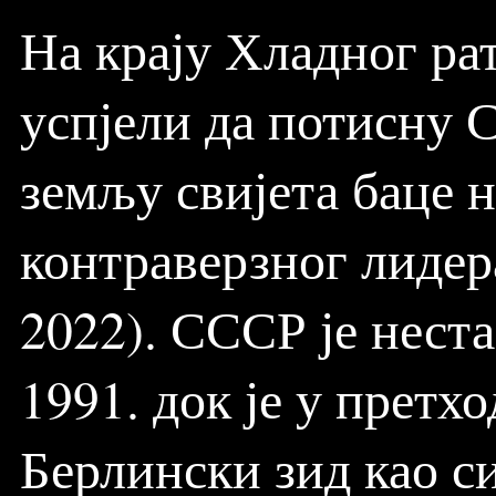
На крају Хладног ра
успјели да потисну С
земљу свијета баце н
контраверзног лидер
2022). СССР је неста
1991. док је у претх
Берлински зид као с