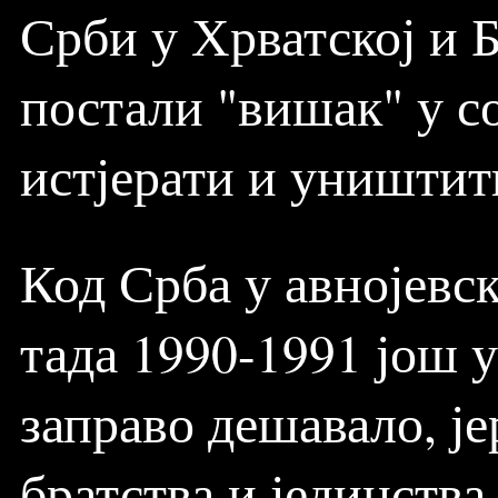
Срби у Хрватској и 
постали "вишак" у со
истјерати и уништити
Код Срба у авнојевск
тада 1990-1991 још у
заправо дешавало, је
братства и јединства