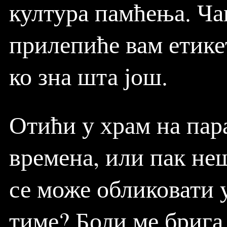
култура памћења. Чак
прилепиће вам етике
ко зна шта још.
Отићи у храм на пар
времена, или пак неш
се може обликовати 
тиме? Боли ме брига 