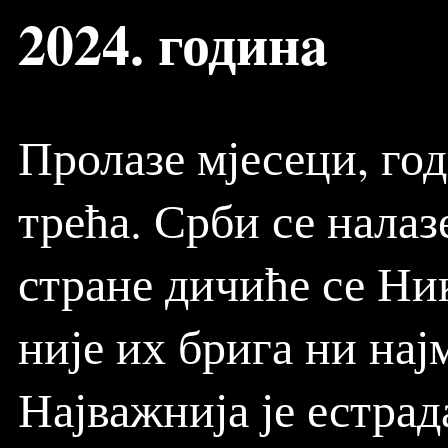
2024. годинa
Пролазе мјесеци, год
трећа. Срби се налаз
стране дичиће се Ник
није их брига ни нај
Најважнија је естрад