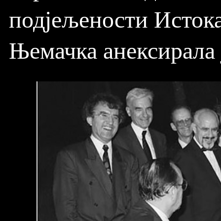
подјељености Истока
Њемачка анексирала 