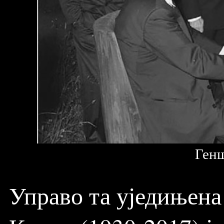
Генш
Управо та уједињен