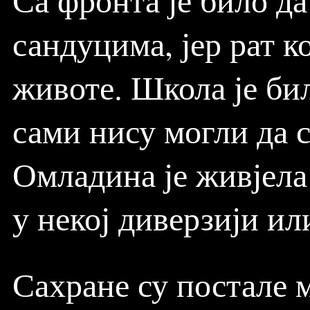
сандуцима, јер рат 
животе. Школа је бил
сами нису могли да 
Омладина је живјела
у некој диверзији ил
Сахране су постале м