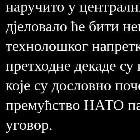
наручито у централн
дјеловало ће бити н
технолошког напретк
претходне декаде су
које су дословно поч
премућство НАТО па
уговор.