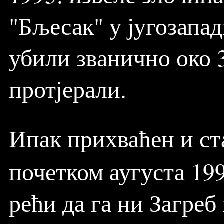
"Бљесак" у југозапа
убили званично око 3
протјерали.
Ипак прихваћен и ст
почетком аугуста 19
рећи да га ни Загреб