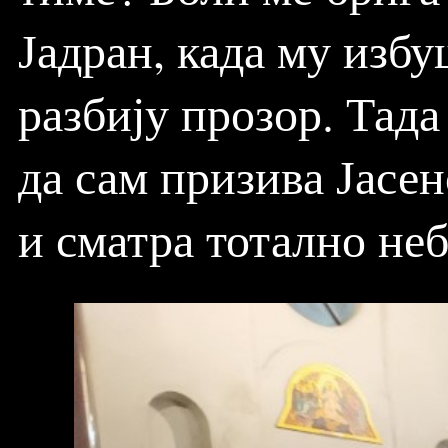
Јадран, када му изб
разбију прозор. Тад
да сам призива Јасен
и сматра тотално не