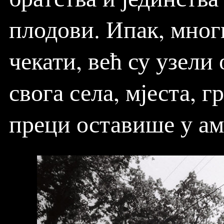
плодови. Ипак, мног
чекати, већ су узели
свога села, мјеста, г
преци оставише у ам