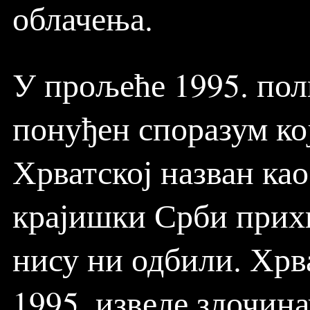
облачења.
У прољеће 1995. пол
понуђен споразум кој
Хрватској назван као
крајишки Срби прихв
нису ни одбили. Хрва
1995. извеле злочин