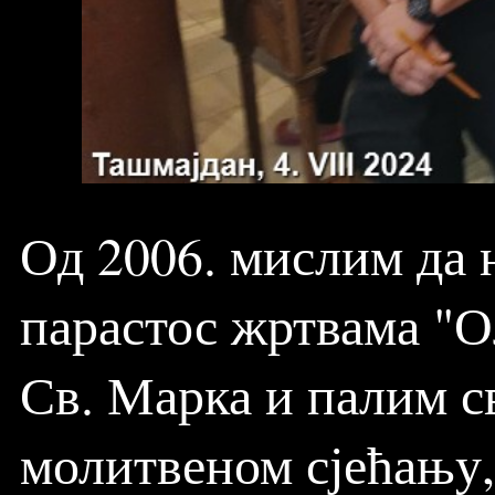
Од 2006. мислим да 
парастос жртвама "О
Св. Марка и палим с
молитвеном сјећању, 