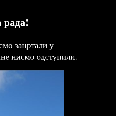
 рада!
 смо зацртали у
ине нисмо одступили.