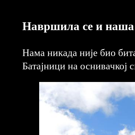
Навршила се и наша
Нама никада није био бита
Батајници на оснивачкој 