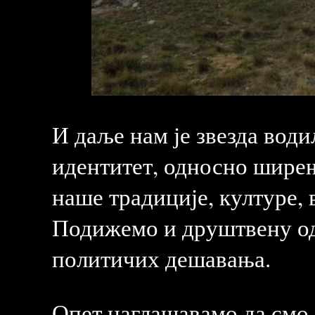
И даље нам је звезда вод
идентитет, односно ширењ
наше традиције, културе, в
Подижемо и друштвену од
политичих дешавања.
Опет наглашавамо да смо