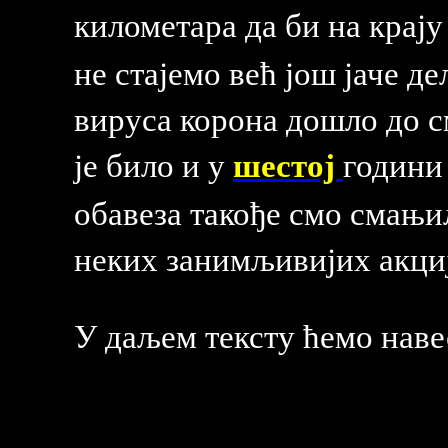
километара да би на крају
не стајемо већ још јаче де
вируса корона дошло до с
шестој
је било и у
години
обавеза такође смо смањи
неких занимљивијих акциј
У даљем тексту ћемо наве