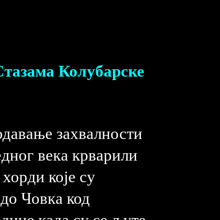
Стазама Колубарске
одавање захвалности
едног века крварили
хорди које су
рдо Човка код
одине када су се љуте