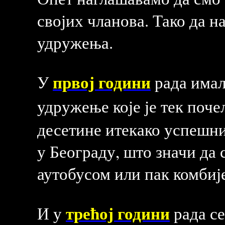
својих чланова. Тако да н
удружења.
првој години
У
рада имал
удружење које је тек поче
десетине итекако успешни
у Београду, што значи да
аутобусом или пак комбиј
трећој години
И у
рада се