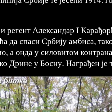
и регент Александар I Карађор
 да спаси Србију амбиса, тако 
ио, а онда у силовитом контран
ко Дрине у Босну. Награђен је 