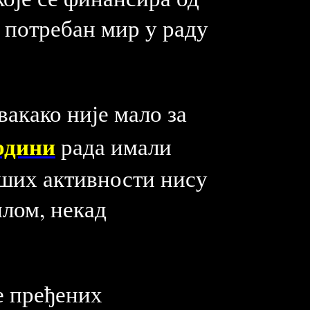
и потребан мир у раду
вакако није мало за
години
рада имали
аших активности нису
илом, некад
е пређених