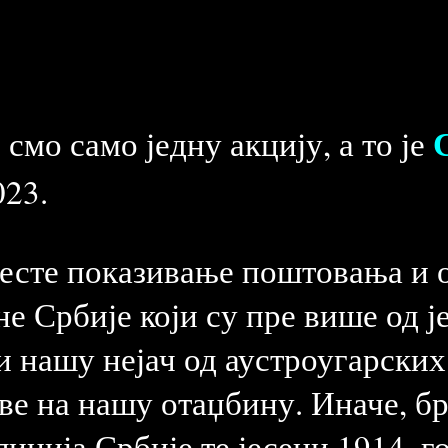
мо само једну акцију, а то је
023.
јесте показивање поштовања и 
е Србије који су пре више од ј
 нашу нејач од аустроугарских 
ве на нашу отаџбину. Иначе, б
линија Србије те јесени 1914. г