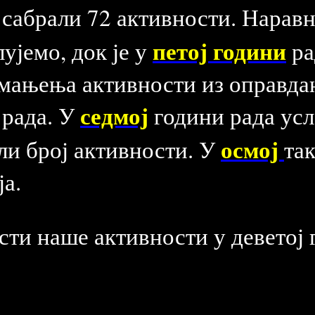
 сабрали 72 активности. Наравн
петој години
лујемо, док је у
ра
мањења активности из оправда
седмој
 рада. У
години рада ус
осмој
ли број активности. У
так
а.
сти наше активности у деветој 