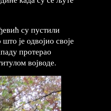
ђевић су пустили
што је одвојио своје
ападу протерао
титулом војводе.