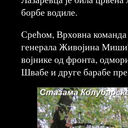
борбе водиле.
Срећом, Врховна команда 
генерала Живојина Мишића
војнике од фронта, одмор
Швабе и друге барабе пре