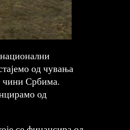
и национални
стајемо од чувања
ас чини Србима.
анцирамо од
оје се финансира од