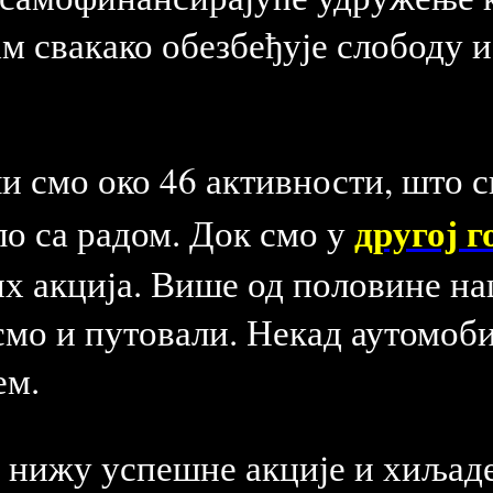
ам свакако обезбеђује слободу 
и смо око 46 активности, што с
другој 
ло са радом. Док смо у
х акција. Више од половине н
 смо и путовали. Некад аутомоб
ем.
 нижу успешне акције и хиљад