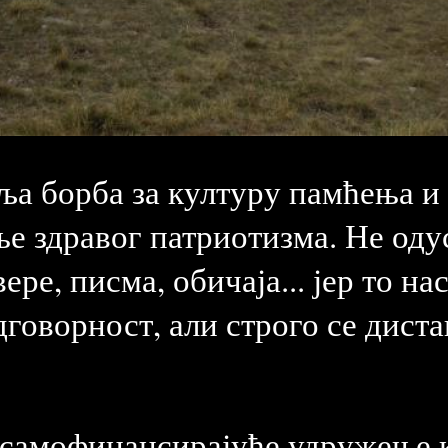
иља борба за културу памћења 
е здравог патриотизма. Не оду
ере, писма, обичаја... јер то н
говорност, али строго се дист
 самофинансирајуће удружење к