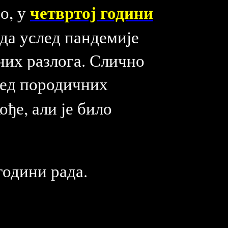
четвртој години
о, у
да услед пандемије
них разлога. Слично
лед породичних
ође, али је било
години рада.