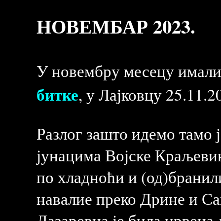
НОВЕМБАР 2023.
У новембру месецу имали с
битке
, у Лајковцу 25.11.2
Разлог зашто идемо тамо 
јунацима Војске Краљевин
по хладноћи и (од)бранили
навалие преко Дрине и Са
Лазаревца је била црвена 