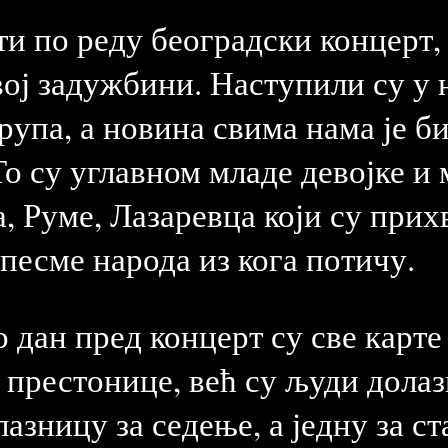
и по реду београдски концерт, о
ој задужбини. Наступили су у н
рупа, а новина свима нама је б
То су углавном младе девојке и
, Руме, Лазаревца који су прих
песме народа из кога потичу.
дан пред концерт су све карте 
 престонице, већ су људи долаз
лазницу за седење, а једну за ст