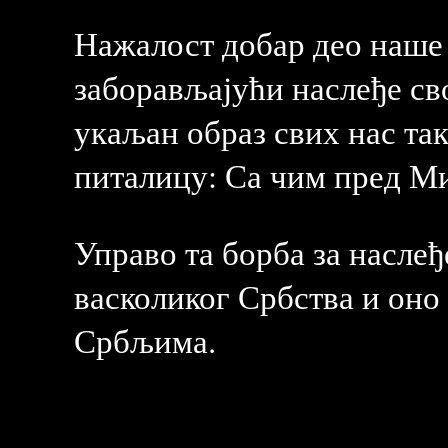
Нажалост добар део наше 
заборављајући наслеђе сво
укаљан образ свих нас так
питалицу: Са чим пред М
Управо та борба за наслеђ
васколиког Србства и оно
Србљима.