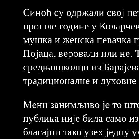
Синоћ су одржали свој пет
прошле године у Коларчев
мушка и женска певачка г
Појаца, веровали или не. 
средњошколци из Барајева
традиционалне и духовне 
Мени занимљиво је то што 
публика није била само из
благајни тако узех једну у