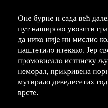
Оне бурне и сада већ дале
пут нашироко увозити гра
да нико није ни мислио к
наштетило итекако. Јер све
промовисало истинску љуб
неморал, прикривена порн
мутирало деведесетих год
врсте.