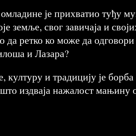
омладине је прихватио туђу му
је земље, свог завичаја и своји
о да ретко ко може да одговори
илоша и Лазара?
е, културу и традицију је борба
 што издваја нажалост мањину о