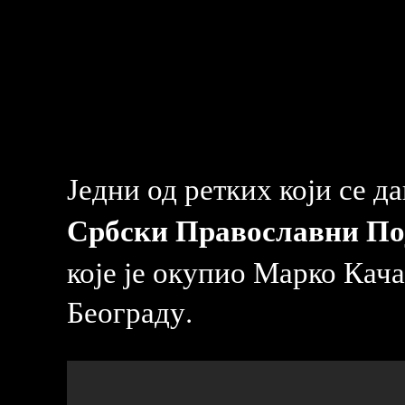
Једни од ретких који се д
Србски Православни По
које је окупио Марко Кача
Београду.