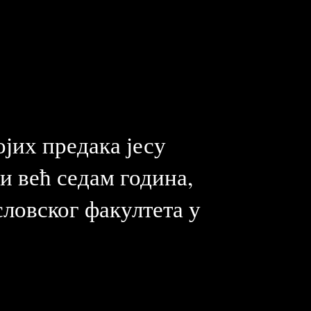
ојих предака јесу
ји већ седам година,
словског факултета у