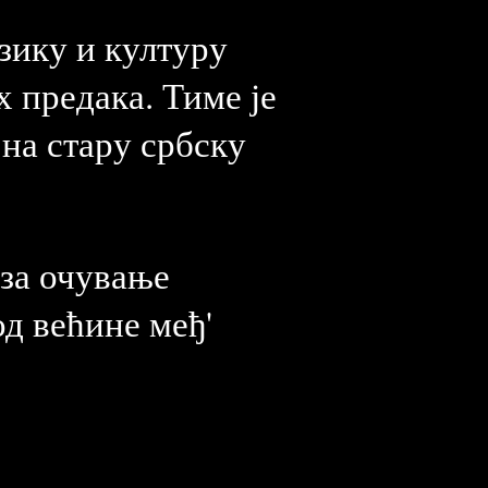
зику и културу
х предака. Тиме је
 на стару србску
 за очување
д већине међ'