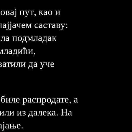
вај пут, као и
ајјачем саставу:
ила подмладак
 младићи,
ватили да уче
биле распродате, а
или из далека. На
ајање.