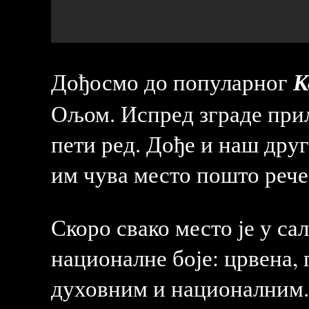
К
Дођосмо до популарног
Ољом. Испред зграде прил
пети ред. Дође и наш друг
им чува место пошто рече 
Скоро свако место је у са
националне боје: црвена, 
духовним и националним. 