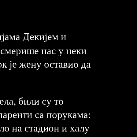
ијама Декијем и
усмерише нас у неки
к је жену оставио да
ела, били су то
спаренти са порукама:
ло на стадион и халу