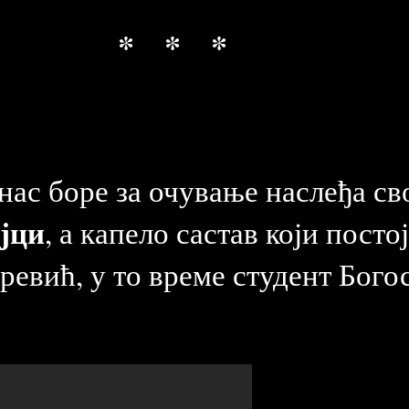
* * *
анас боре за очување наслеђа св
јци
, а капело састав који посто
ревић, у то време студент Бого