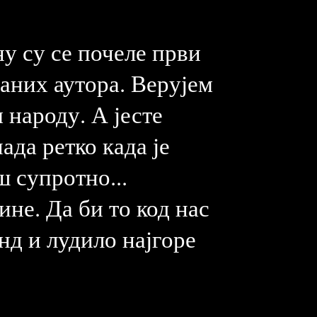
ну су се почеле први
аних аутора. Верујем
 народу. А јесте
ада ретко када је
 супротно...
не. Да би то код нас
нд и лудило најгоре