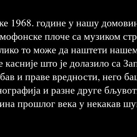
ке 1968. године у нашу домови
мофонске плоче са музиком стр
олико то може да наштети нашем
 касније што је долазило са Зап
ав и праве вредности, него баш
ографија и разне друге бљувоти
ина прошлог века у некакав шу