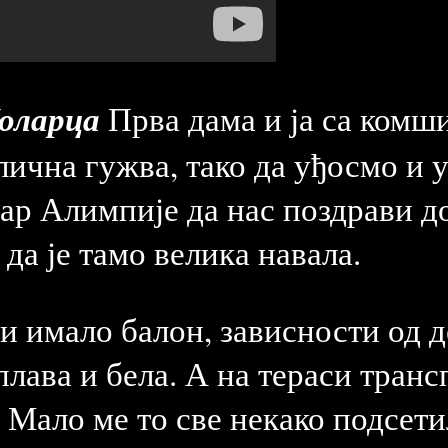
оларца
Прва дама и ја са комш
ична гужва, тако да уђосмо и 
ар Алимпије да нас поздрави до
да је тамо велика навала.
ли имало балон, зависности од д
плава и бела. А на тераси тран
Мало ме то све некако подсети