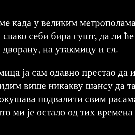
еме када у великим метрополама
 свако себи бира гушт, да ли ће
 дворану, на утакмицу и сл.
мица ја сам одавно престао да и
видим више никакву шансу да та
покушава подвалити свим расама
то ми је остало од тих времена 