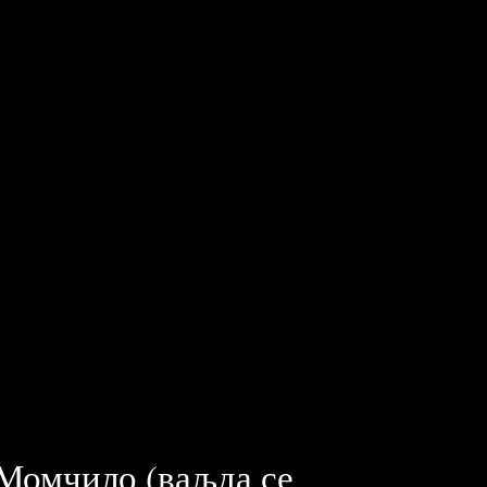
 Момчило (ваљда се