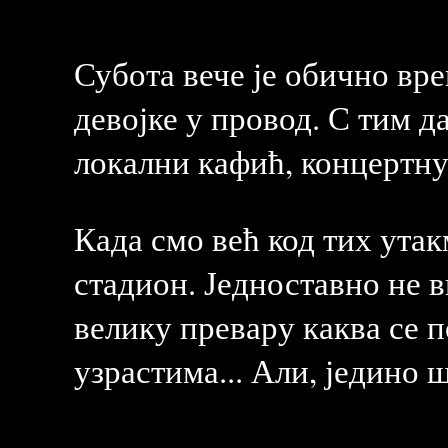
Субота вече је обично вр
девојке у провод. С тим да
локални кафић, концертну
Када смо већ код тих утак
стадион. Једноставно не 
велику превару каква се 
узрастима... Али, једино ш