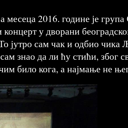
 месеца 2016. године је груп
и концерт у дворани београдско
То јутро сам чак и одбио чика 
исам знао да ли ћу стићи, због с
чим било кога, а најмање не њег