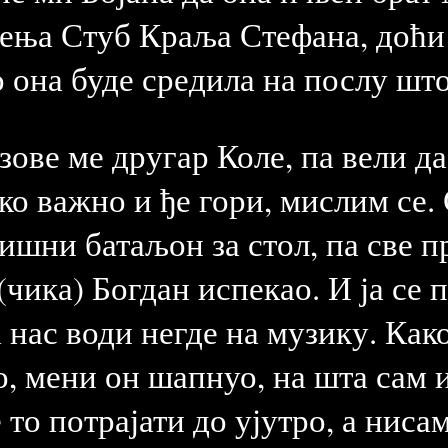
ужења Стуб Краља Стефана, доћ
 она буде средила на послу што 
 зове ме другар Коле, па вели д
ко важно и ђе гори, мислим се.
ришни батаљон за стол, па све 
(чика) Богдан испекао. И ја се п
а нас води негде на музику. Како
 то, мени он шапнуо, на шта сам
 то потрајати до ујутро, а ниса