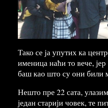
Тако се ја упутих ка цент
именица наћи то вече, је
баш као што су они били 
Нешто пре 22 сата, улазим
један старији човек, те п