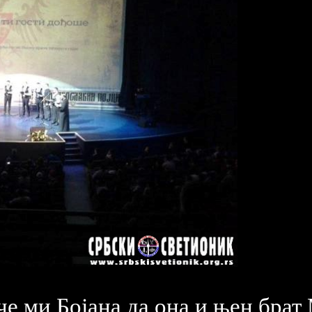
че ми Бојана да она и њен брат