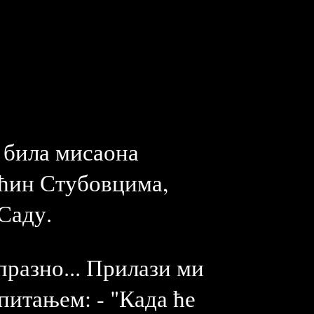
е била мисаона
аћин Стубовцима,
Саду.
празно... Прилази ми
 питањем: - "Када ће