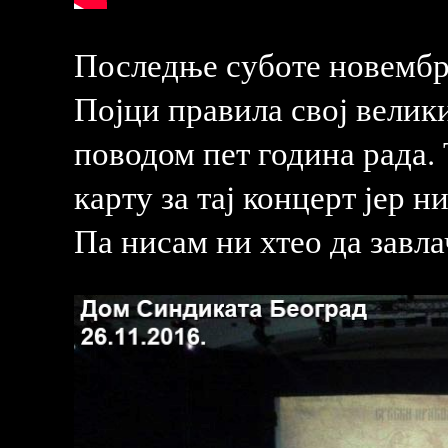
Последње суботе новембра
Појци правила свој велик
поводом пет година рада. 
карту за тај концерт јер н
Па нисам ни хтео да завла