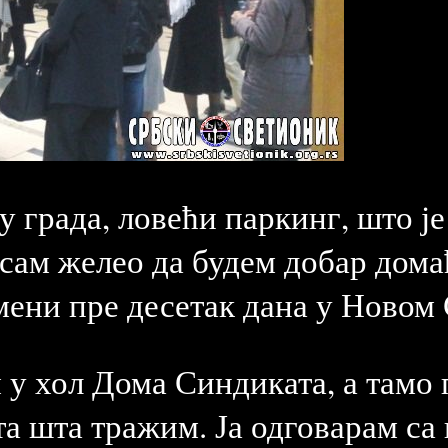
ру града, ловећи паркинг, што ј
р сам желео да будем добар дом
мени пре десетак дана у Новом 
 у хол Дома Синдиката, а тамо 
ита шта тражим. Ја одговарам са