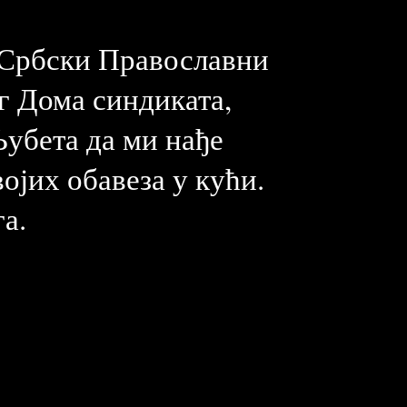
а Србски Православни
г Дома синдиката,
Љубета да ми нађе
војих обавеза у кући.
а.