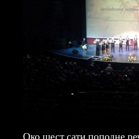
Око шест сати поподне
ре