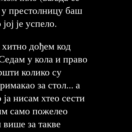
и у престолницу баш
јој је успело.
а хитно дођем код
 Седам у кола и право
пршти колико су
римакао за стол... а
 ја нисам хтео сести
 им само пожелео
м више за такве