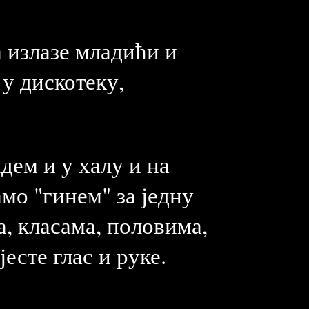
 излазе младићи и
 у дискотеку,
дем и у халу и на
мо "гинем" за једну
, класама, половима,
јесте глас и руке.