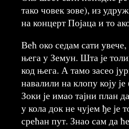
тако човек зове), из удр
на концерт Појаца и то ако
Већ око седам сати увече,
њега у Земун. Шта је толи
код њега. А тамо засео ју
навалили на клопу коју је 
Зоки је имао тајни план д
у кола док не чујем ђе је
срећан пут. Знао сам да ће