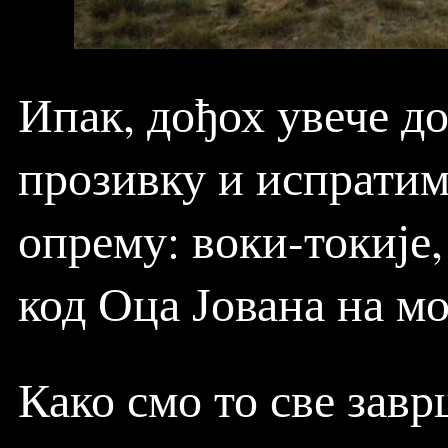
Ипак, дођох увече д
прозивку и испратим
опрему: воки-токије,
код Оца Јована на мо
Како смо то све зав