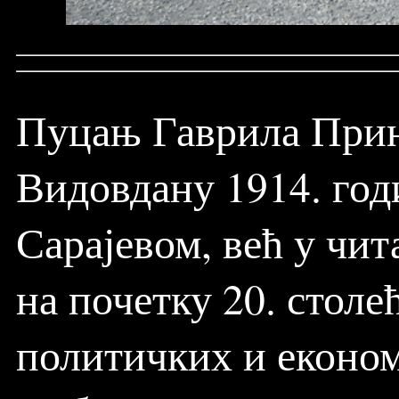
Пуцањ Гаврила Прин
Видовдану 1914. годи
Сарајевом, већ у чит
на почетку 20. столе
политичких и економ