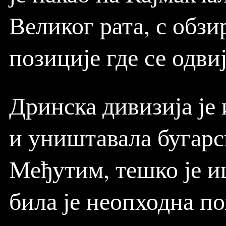
Великог рата, с обзи
позиције где се одвиј
Дринска дивизија је 
и уништавала бугарс
Међутим, тешко је и
била је неопходна п