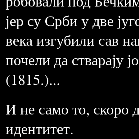
робовали под Бечким
јер су Срби у две ју
века изгубили сав н
почели да стварају ј
(1815.)...
И не само то, скоро 
идентитет.