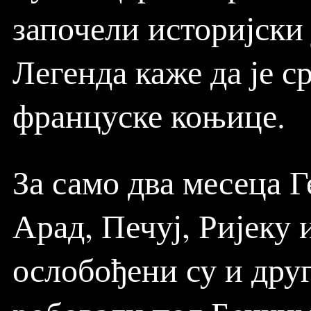
започели историјски
Легенда каже да је с
француске коњице.
За само два месеца Г
Арад, Печуј, Ријеку
ослобођени су и дру