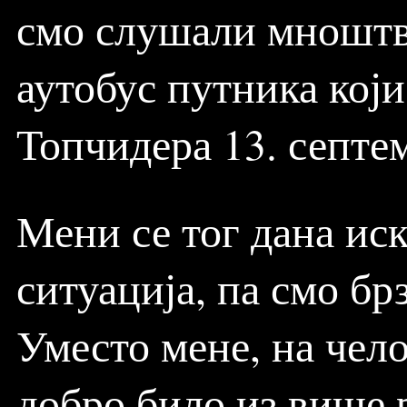
смо слушали мноштво
аутобус путника који
Топчидера 13. септем
Мени се тог дана ис
ситуација, па смо б
Уместо мене, на чело
добро било из више р