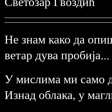
Светозар Гвоздић
Не знам како да опиш
ветар дува пробија...
У мислима ми само д
Изнад облака, у магл