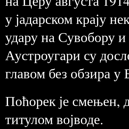
на Церу августа 1914
у јадарском крају не
удару на Сувобору и
Аустроугари су досл
главом без обзира у 
Поћорек је смењен, 
титулом војводе.