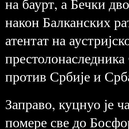
на баурт, а Бечки дв
након Балканских рат
атентат на аустријск
престолонаследника
против Србије и Срб
Заправо, куцнуо је ч
помере све до Босфо