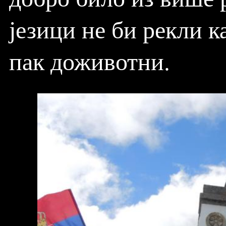
језици не би рекли 
пак доживотни.