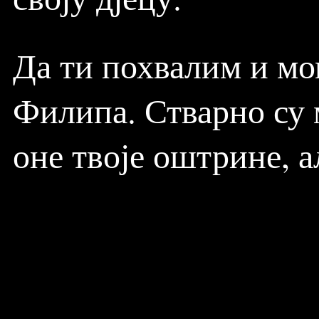
Да ти похвалим и мом
Филипа. Стварно су 
оне твоје оштрине, а