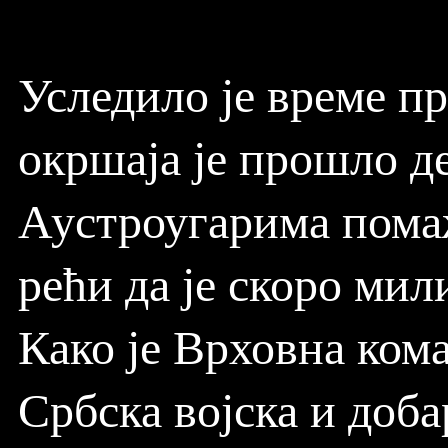
Уследило је време пр
окршаја је прошло де
Аустроугарима помаж
рећи да је скоро ми
Како је Врховна кома
Србска војска и доба