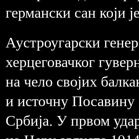
германски сан који 
Аустроугарски генер
херцеговачког гувер
на чело својих балк
и источну Посавину
Србија. У првом уда