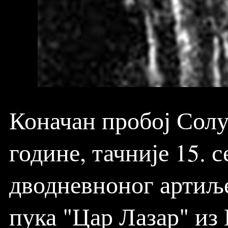
Коначан пробој Солу
године, тачније 15. 
дводневноног артиље
пука "Цар Лазар" и