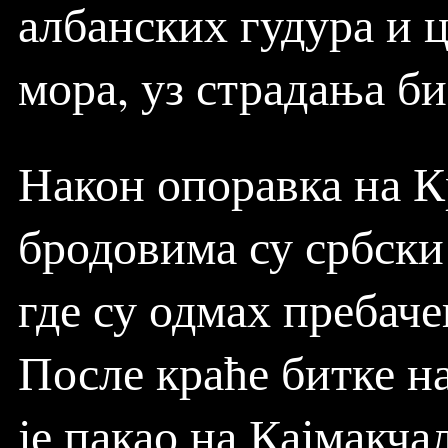
албанских гудура и 
мора, уз страдања би
Након опоравка на К
бродовима су србски
где су одмах пребач
После краће битке на
је пакао на Кајмакча