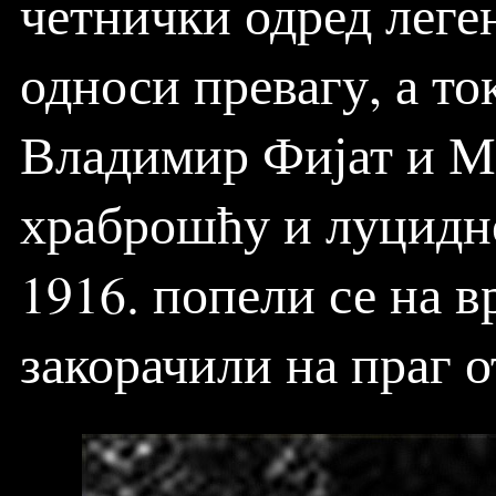
четнички одред леге
односи превагу, а то
Владимир Фијат и М
храброшћу и луцидно
1916. попели се на вр
закорачили на праг 