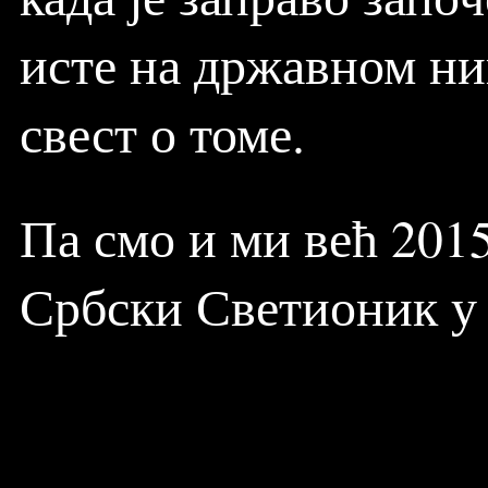
исте на државном ни
свест о томе.
Па смо и ми већ 201
Србски Светионик у 