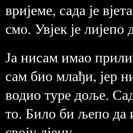
вријеме, сада је вјет
смо. Увјек је лијепо
Ја нисам имао прилик
сам био млађи, јер н
водио туре доље. Са
то. Било би љепо да
своју дјецу.