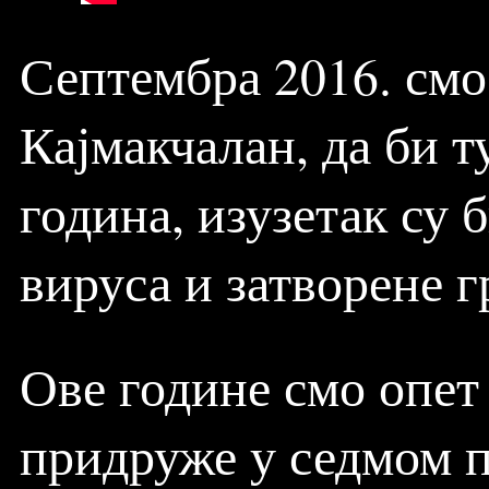
Септембра 2016. смо
Кајмакчалан, да би т
година, изузетак су 
вируса и затворене г
Ове године смо опет
придруже у седмом п