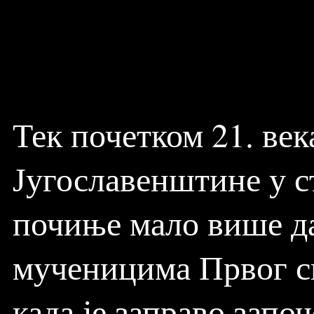
Тек почетком 21. век
Југославенштине у с
почиње мало више да
мученицима Првог св
када је заправо зап