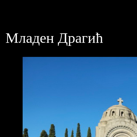
Младен Драгић