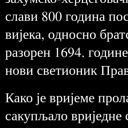
слави 800 година пос
вијека, односно брат
разорен 1694. године
нови светионик Пра
Како је вријеме прол
сакупљало вриједне 