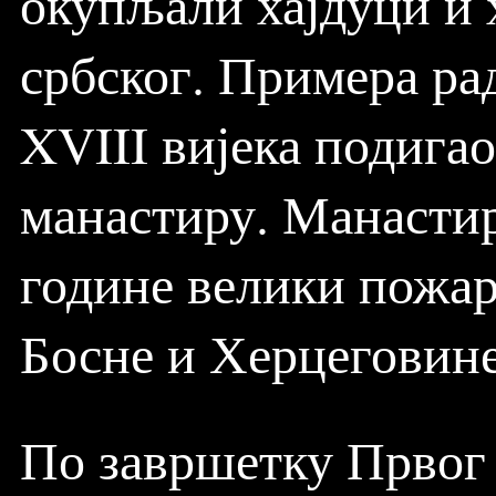
окупљали хајдуци и
србског. Примера ра
XVIII вијека подигао
манастиру. Манастир 
године велики пожар,
Босне и Херцеговине
По завршетку Првог 