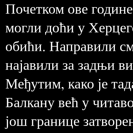
Почетком ове године 
могли доћи у Херцег
обићи. Направили см
најавили за задњи ви
Међутим, како је тад
Балкану већ у читав
још границе затворе