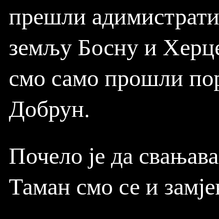
прешли адимистратив
земљу Босну и Херце
смо само прошли пор
Добрун.
Почело је да свањав
Таман смо се и замје