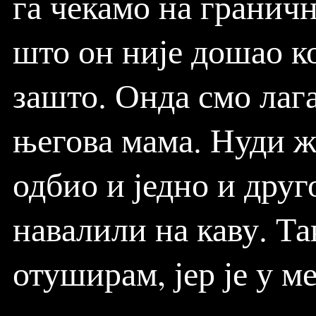
га чекамо на граничн
што он није дошао ко
зашто. Онда смо лага
његова мама. Нуди ж
одбио и једно и друг
навалили на каву. Так
отуширам, јер је у м