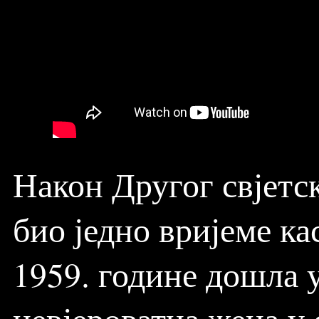
Након Другог свјетск
био једно вријеме ка
1959. године дошла 
невјероватна жена у 