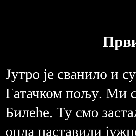
Први
Јутро је сванило и с
Гатачком пољу. Ми с
Билеће. Ту смо заста
онда наставили јужно