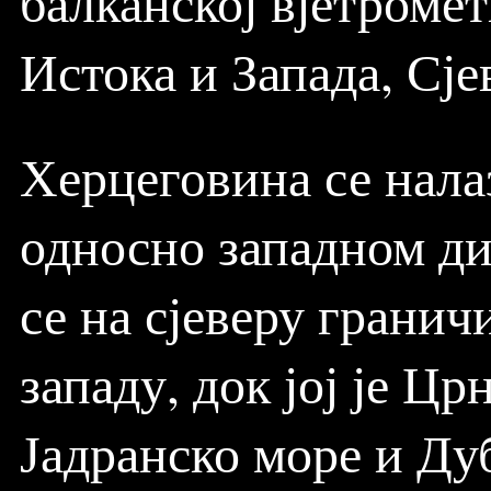
балканској вјетроме
Истока и Запада, Сјев
Херцеговина се налаз
односно западном ди
се на сјеверу гранич
западу, док јој је Црн
Јадранско море и Ду