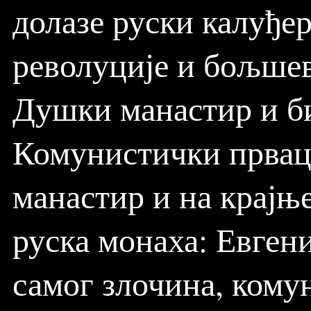
долазе руски калуђер
револуције и бољше
Душки манастир и б
Комунистички прваци
манастир и на крајњ
руска монаха: Евген
самог злочина, кому