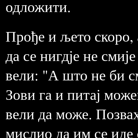
одложити.
Прође и љето скоро, 
да се нигдје не смиј
вели: "А што не би 
Зови га и питај може
вели да може. Позвах
мислио да им се иде