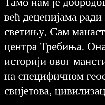
Тамо нам је добродо
већ деценијама ради
светињу. Сам манаст
центра Требиња. Она
историји овог мансти
на специфичном геос
свијетова, цивилиза