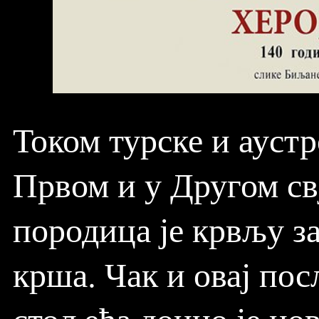
Током турске и аустр
Првом и у Другом св
породица је крвљу з
крша. Чак и овај пос
стољећа донио је но