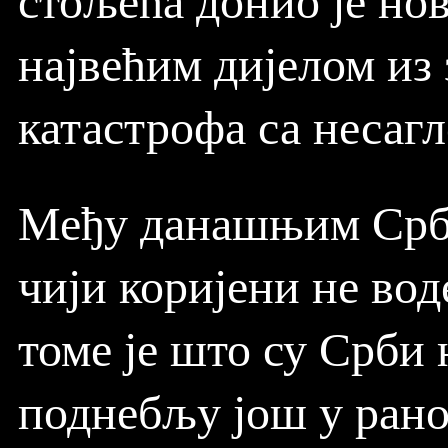
највећим дијелом из 
катастрофа са несаг
Међу данашњим Србим
чији коријени не вод
томе је што су Срби
поднебљу још у рано