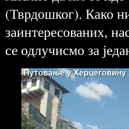
(Тврдошког). Како н
заинтересованих, нас
се одлучисмо за једа