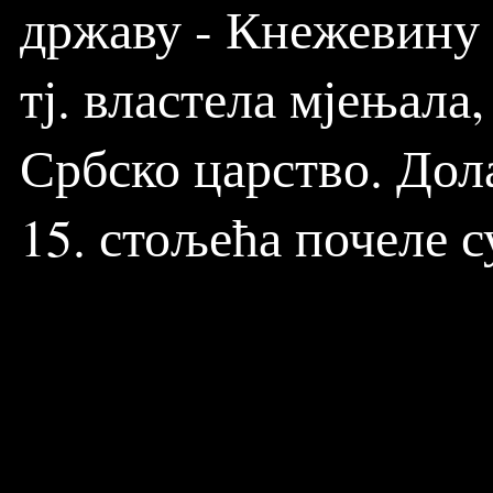
државу - Кнежевину 
тј. властела мјењала,
Србско царство. Дол
15. стољећа почеле 