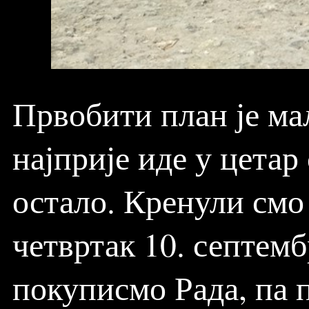
Првобити план је ма
најприје иде у цетар
остало. Кренули смо 
четвртак 10. септемб
покуписмо Рада, па 