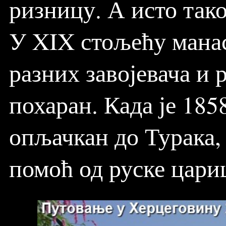
ризницу. А исто тако
У XIX стољећу манас
разних завојевача и 
похаран. Када је 18
опљачкан до Турака, 
помоћ од руске цари