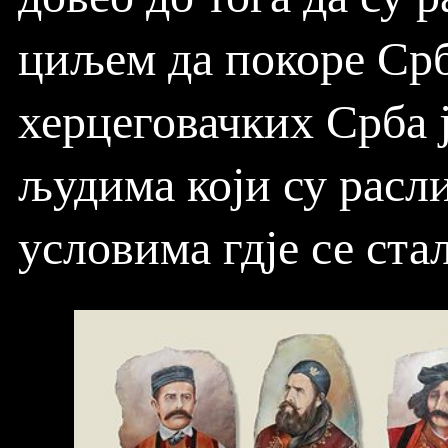
циљем да покоре Срб
херцеговачких Срба ј
људима који су расл
условима гдје се ста