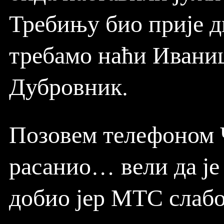
Требињу био прије дв
требамо наћи Иваницу
Дубровник.
Позовем телефоном Ча
расанио… вели да је 
добио јер МТС слабо