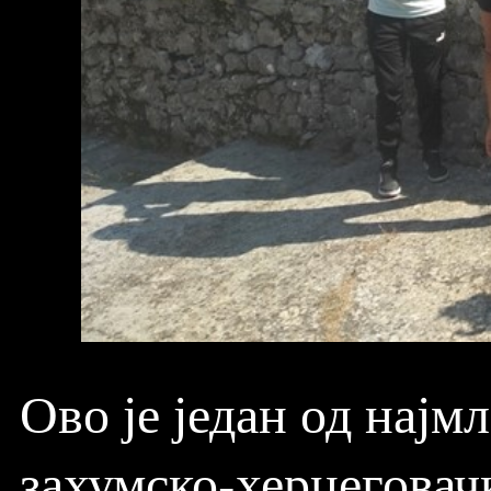
Ово је један од најм
захумско-херцеговач