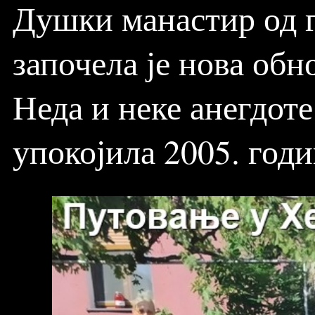
Душки манастир од г
започела је нова обн
Неда и неке анегдоте
упокојила 2005. годи