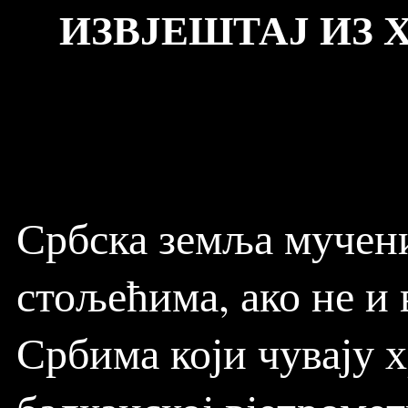
ИЗВЈЕШТАЈ ИЗ 
Србска земља мучени
стољећима, ако не и
Србима који чувају 