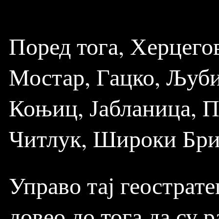
Поред тога, Херцегов
Мостар, Гацко, Љуб
Коњиц, Јабланица, П
Читлук, Широки Бриј
Управо тај геострат
довео до тога да су 