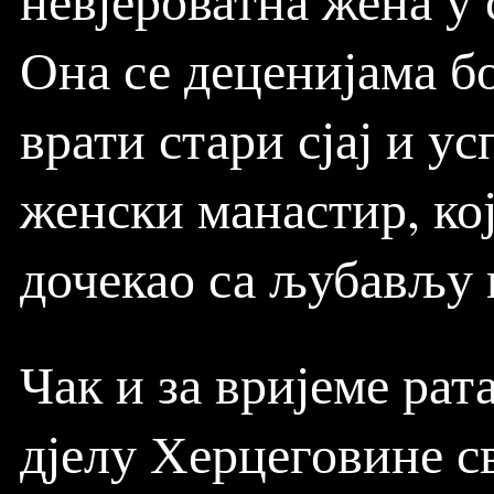
Она се деценијама б
врати стари сјај и ус
женски манастир, кој
дочекао са љубављу 
Чак и за вријеме рат
дјелу Херцеговине св