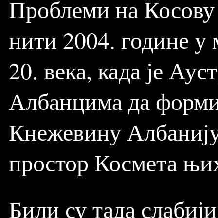
Проблеми на Косову 
нити 2004. године у м
20. века, када је Ау
Албанцима да формир
Кнежевину Албанију.
простор Космета њих
Били су тада слабији