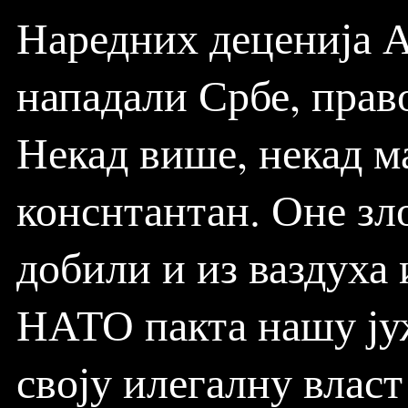
Наредних деценија А
нападали Србе, прав
Некад више, некад ма
конснтантан. Оне зл
добили и из ваздуха 
НАТО пакта нашу ју
своју илегалну влас