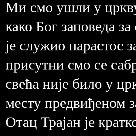
Ми смо ушли у цркву
како Бог заповеда за
је служио парастос з
присутни смо се саб
свећа није било у цр
месту предвиђеном з
Отац Трајан је кратк