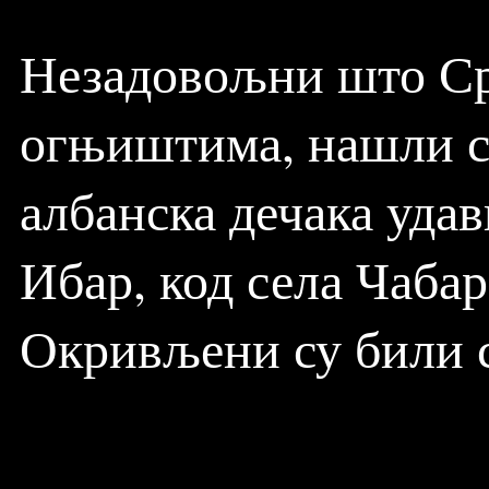
Незадовољни што Ср
огњиштима, нашли су
албанска дечака удав
Ибар, код села Чаба
Окривљени су били с