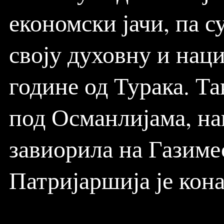
економски јачи, па с
своју духовну и нац
године од Турака. Та
под Османлијама, на
завиорила на Газиме
Патријаршија је кон