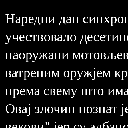
Наредни дан синхрон
учествовало десетин
наоружани мотовљев
ватреним оружјем кр
према свему што има
Овај злочин познат ј
векови" јер су албан