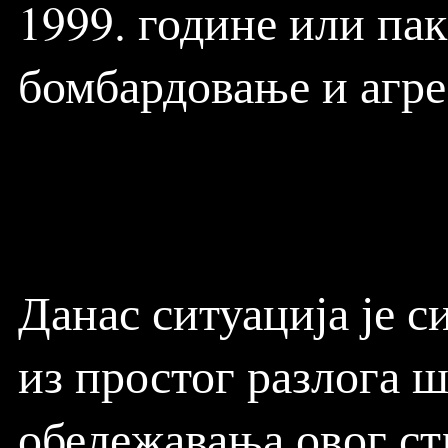
1999. године или па
бомбардовање и агре
Данас ситуација је с
из простог разлога ш
обележавања овог ст