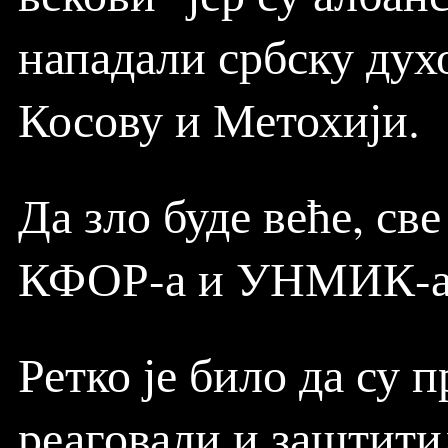
нападали србску дух
Косову и Метохији.
Да зло буде веће, св
КФОР-а и УНМИК-
Ретко је било да су
реаговали и заштити