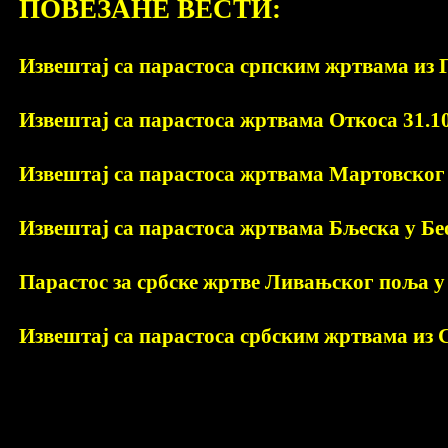
ПОВЕЗАНЕ ВЕСТИ:
Извештај са парастоса српским жртвама из 
Извештај са парастоса жртвама Откоса 31.10
Извештај са парастоса жртвама Мартовског 
Извештај са парастоса жртвама Бљеска у Бе
Парастос за србске жртве Ливањског поља у 
Извештај са парастоса србским жртвама из С