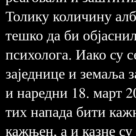
Толику количину ал
тешко да би објаснил
психолога. Иако су 
заједнице и земаља 
и наредни 18. март 2
тих напада бити кажњ
кажњен, а и казне су