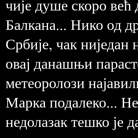
чије душе скоро већ 
Балкана... Нико од 
Србије, чак ниједан
овај данашњи парасто
метеоролози најавил
Марка подалеко... Н
недолазак тешко је д