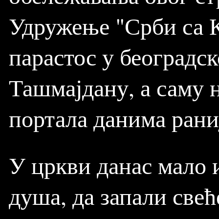
Удружење "Срби са К
парастос у београдск
Ташмајдану, а саму 
портала данима рани
У цркви данас мало 
душа, да запали свећ