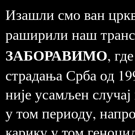
Изашли смо ван цркв
раширили наш тран
ЗАБОРАВИМО
, гд
страдања Срба од 19
није усамљен случај
у том периоду, напр
карику у том геноци