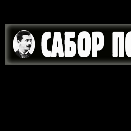
MARTOVSKI
BEOGRAD
SRBSKI
KOSOVO
17. MART
S
POGROM
TASMAJDAN
KOSMET
METOHIJA
2004
Z
NOC
PRISTINA
SVETI
STRADANJA
ZUBIN
GORELI
PRIZREN
ARHANGELI
STRATISTA
POTOK
VEKOVI