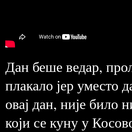
Дан беше ведар, прол
плакало јер уместо д
овај дан, није било н
који се куну у Косо