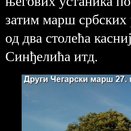
његових устаника по
затим марш србских 
од два столећа касни
Синђелића итд.