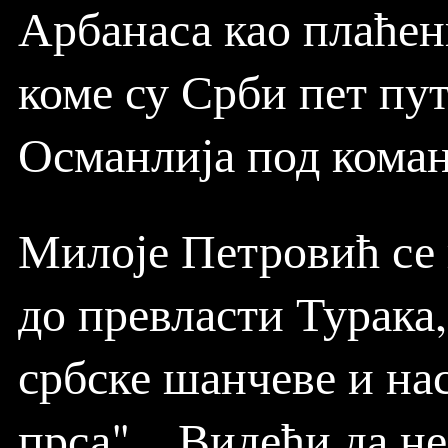
Арбанаса као плаћен
коме су Срби пет пу
Османлија под кома
Милоје Петровић се п
до превласти Турака,
србске шанчеве и нас
прса"... Видећи да н