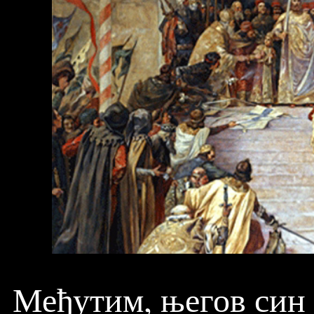
Међутим, његов син 