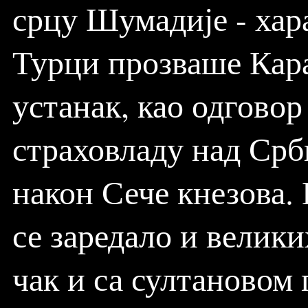
срцу Шумадије - ха
Турци прозваше Кара
устанак, као одгово
страховладу над Срби
након Сече кнезова.
се заредало и велики
чак и са султановом 