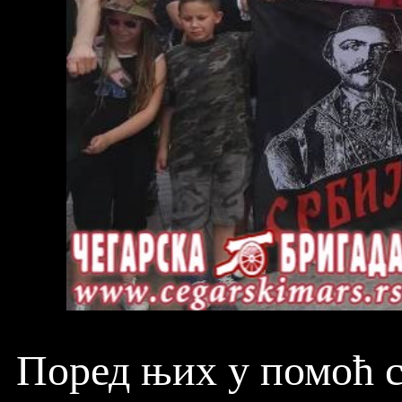
Поред њих у помоћ 