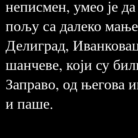
неписмен, умео је да
пољу са далеко мање
Делиград, Иванковац 
шанчеве, који су би
Заправо, од његова и
и паше.