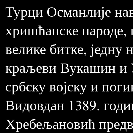
Турци Османлије нав
хришћанске народе, 
велике битке, једну 
краљеви Вукашин и
србску војску и поги
Видовдан 1389. годин
Хребељановић предв