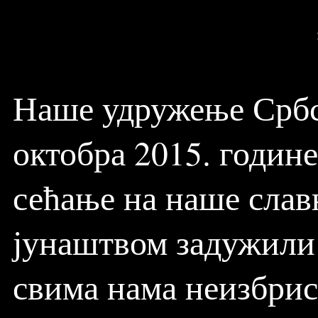
Наше удружење Србс
октобра 2015. године
сећање на наше славн
јунаштвом задужили 
свима нама неизбрис