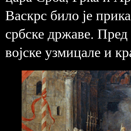
Васкрс било је прик
србске државе. Пре
војске узмицале и к