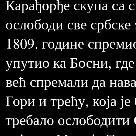
Карађорђе скупа са 
ослободи све србске 
1809. године спремио
упутио ка Босни, где 
већ спремали да нава
Гори и трећу, која је
требало ослободити С