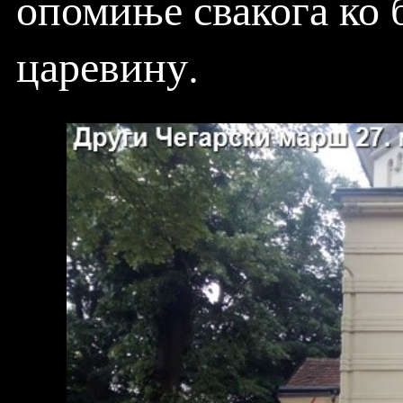
опомиње свакога ко б
царевину.