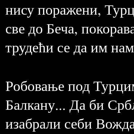
нису поражени, Турц
све до Беча, покорав
трудећи се да им на
Робовање под Турцим
Балкану... Да би Ср
изабрали себи Вожда