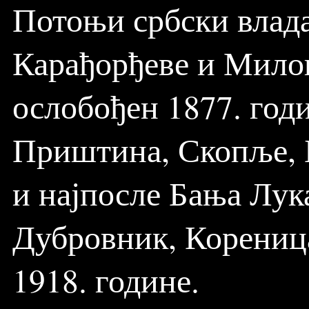
Потоњи србски влада
Карађорђеве и Милош
ослобођен 1877. годи
Приштина, Скопље, Б
и најпосле Бања Лук
Дубровник, Кореница,
1918. године.