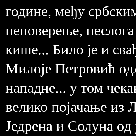
године, међу србским
неповерење, неслога 
кише... Било је и сва
Милоје Петровић одл
нападне... у том че
велико појачање из Л
Једрена и Солуна од