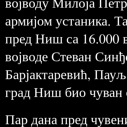
војводу Милоја Петр
армијом устаника. Т
пред Ниш са 16.000 в
војводе Стеван Синђ
Барјактаревић, Пауљ
град Ниш био чуван 
Пар дана пред чувени