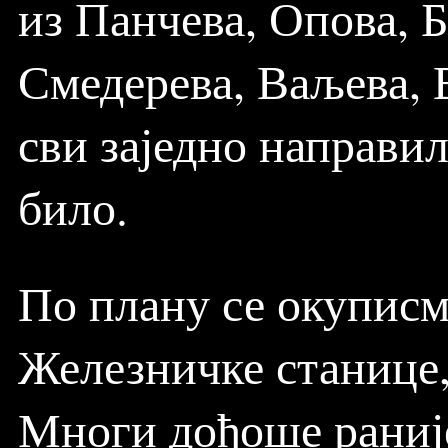
из Панчева, Опова, 
Смедерева, Ваљева, 
сви заједно направил
било.
По плану се окуписм
Железничке станице,
Многи дођоше раније