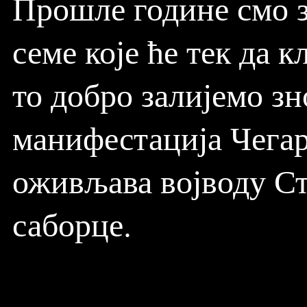
Прошле године смо за
семе које ће тек да 
то добро залијемо зн
манифестација Чегар
оживљава војводу Ст
саборце.