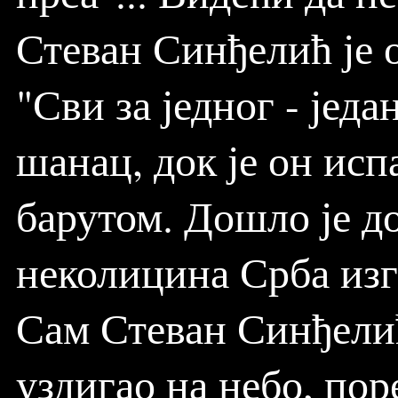
Стеван Синђелић је 
"Сви за једног - једа
шанац, док је он исп
барутом. Дошло је до
неколицина Срба изг
Сам Стеван Синђелић
уздигао на небо, пор