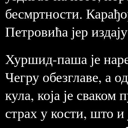
бесмртности. Карађо
Петровића јер издају
Хуршид-паша је наре
Чегру обезглаве, а о
кула, која је сваком
страх у кости, што 