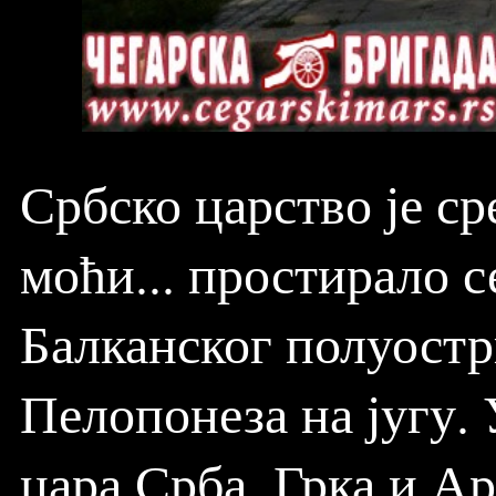
Србско царство је ср
моћи... простирало с
Балканског полуострв
Пелопонеза на југу.
цара Срба, Грка и А