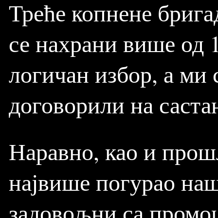
Треће копнене бригад
се нахрани више од 
логичан избор, а ми 
договорили на саста
Наравно, као и прош
највише погурао наш
задовољни са промоц