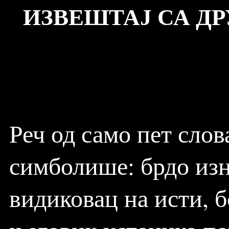
ИЗВЕШТАЈ СА ДР
Реч од само пет слов
симболише: брдо изн
видиковац на исти, 