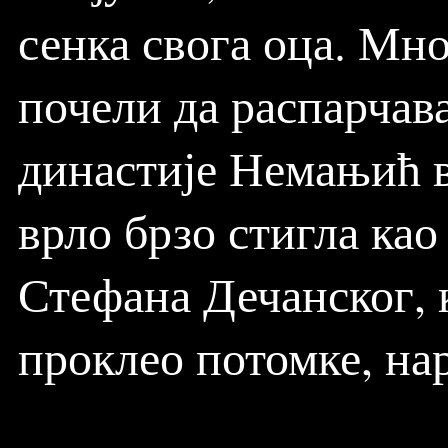
сенка свога оца. Мн
почели да распарчава
династије Немањић 
врло брзо стигла ка
Стефана Дечанског, 
проклео потомке, нар