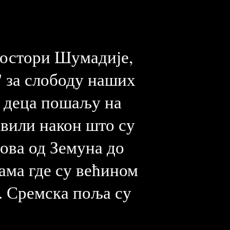
простори Шумадије,
" за слободу наших
о деца пошаљу на
авили након што су
вова од Земуна до
ама где су већином
. Сремска поља су