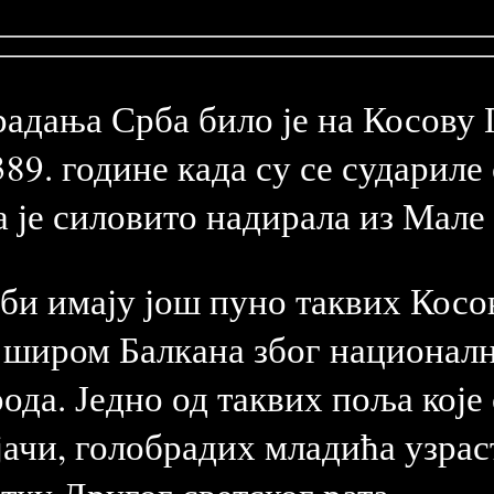
традања Срба било је на Косову
9. године када су се судариле
ја је силовито надирала из Мале
рби имају још пуно таквих Косо
 широм Балкана због националн
ода. Једно од таквих поља које
ачи, голобрадих младића узраст