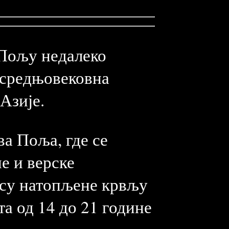
 Пољу недалеко
 средњовековна
 Азије.
ва Поља, где се
е и верске
 су натопљене крвљу
а од 14 до 21 године