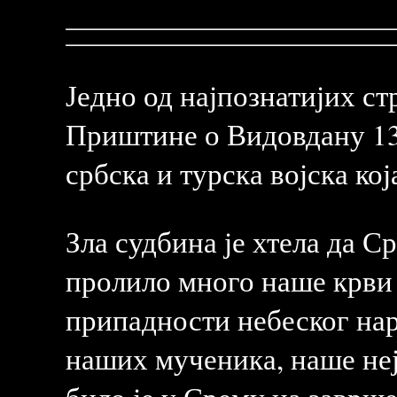
Једно од најпознатијих с
Приштине о Видовдану 138
србска и турска војска ко
Зла судбина је хтела да С
пролило много наше крви
припадности небеског нар
наших мученика, наше неј