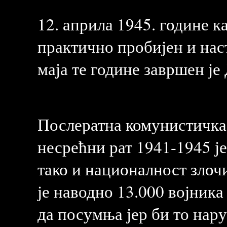
12. априла 1945. године к
практично пробијен и на
маја те године завршен је 
Послератна комунистичка в
несрећни рат 1941-1945 је
тако и националност злочи
је наводно 13.000 војника
да посумња јер би то нару