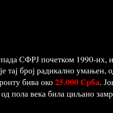
аспада СФРЈ почетком 1990-их, 
е тај број радикално умањен, о
25.000 Срба
ронту бива око
. Ј
 од пола века била циљано зам