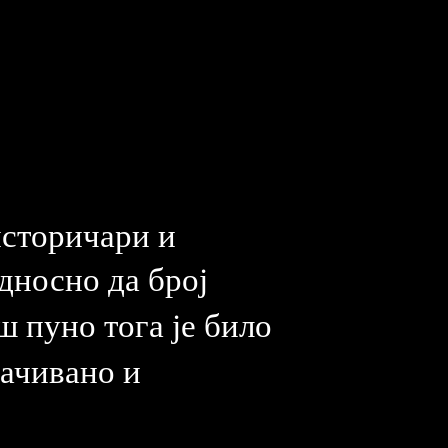
историчари и
дносно да број
ош пуно тога је било
рачивано и