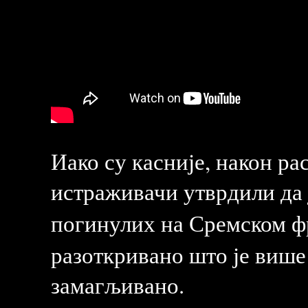
Иако су касније, након р
истраживачи утврдили да ј
погинулих на Сремском ф
разоткривано што је више
замагљивано.