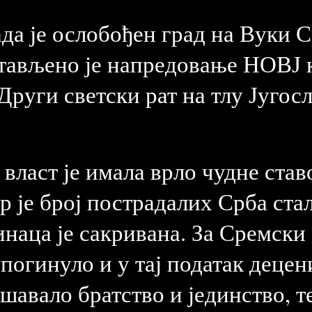
ада је ослобођен град на Вуки 
стављено је напредовање НОВЈ 
Други светски рат на тлу Југосл
ласт је имала врло чудне ставо
р је број пострадалих Срба ста
наца је сакривана. За Сремски 
 погинуло и у тај податак децен
шавало братство и јединство, т