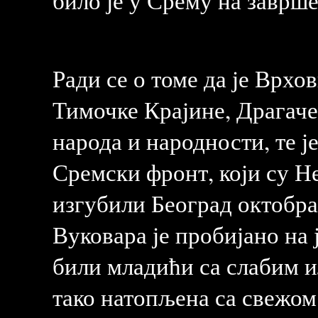
било је у Срему на заврше
Ради се о томе да је Врх
Тимочке Крајине, Драгаче
народа и народности, те ј
Сремски фронт, који су Н
изгубили Београд октобра
Вуковара је пробијано на
били младићи са слабим 
тако натопљена са свежом 