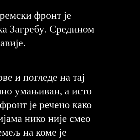
Сремски фронт је
ка Загребу. Средином
авије.
ве и погледе на тај
лно умањиван, а исто
фронт је речено како
ијама нико није смео
емељ на коме је