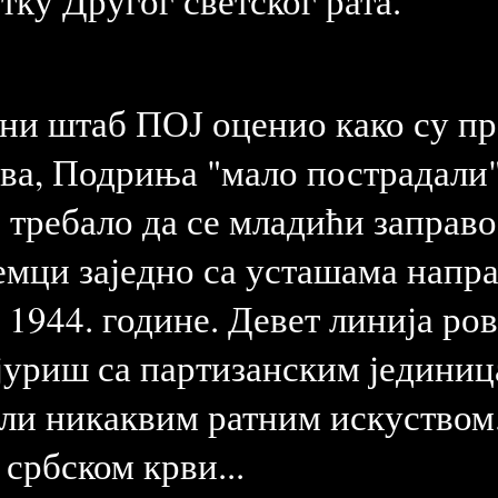
тку Другог светског рата.
овни штаб ПОЈ оценио како су 
ва, Подриња "мало пострадали
е требало да се младићи заправ
емци заједно са усташама напр
 1944. године. Девет линија ро
 јуриш са партизанским јединиц
или никаквим ратним искуством
србском крви...