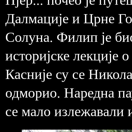
Далмације и Црне Го
Солуна. Филип је би
историјске лекције о
Касније су се Никол
одморио. Наредна пау
се мало излежавали 