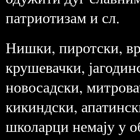
патриотизам и сл.
Нишки, пиротски, вр
крушевачки, јагодинс
новосадски, митрова
кикиндски, апатински
школарци немају у об