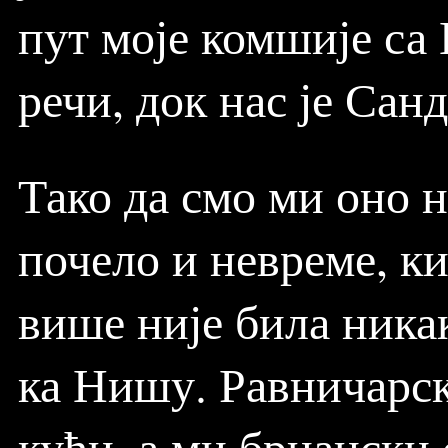
пут моје комшије са
речи, док нас је Сан
Тако да смо ми оно н
почело и невреме, ки
више није била ника
ка Нишу. Равничарск
кући, а ми брџански 