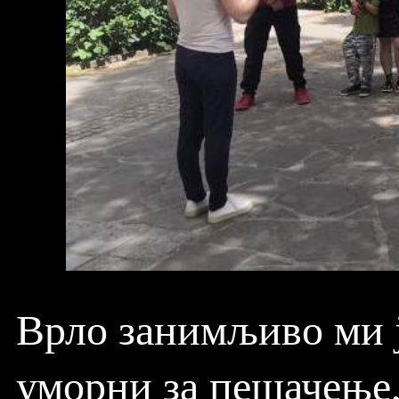
Врло занимљиво ми ј
уморни за пешачење, 