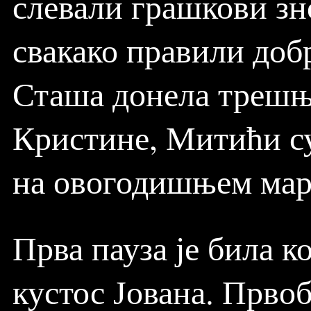
слевали грашкови зн
свакако правили доб
Сташа донела трешњ
Кристине, Митићи су
на овогодишњем ма
Прва пауза је била ко
кустос Јована. Првоб