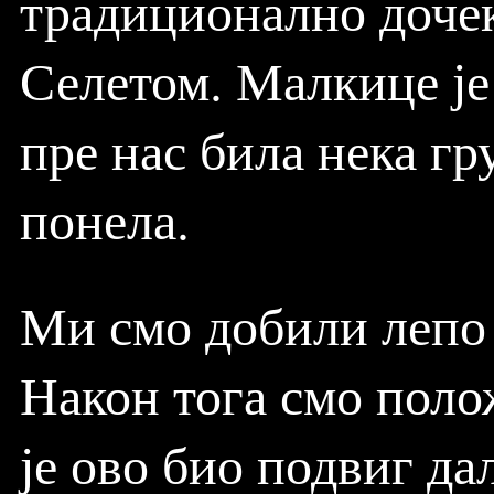
традиционално дочек
Селетом. Малкице је 
пре нас била нека гр
понела.
Ми смо добили лепо
Након тога смо поло
је ово био подвиг да