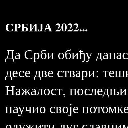
СРБИЈА 2022...
Да Срби обиђу данас
десе две ствари: теш
Нажалост, последњих
научио своје потомке
одужити дуг славним