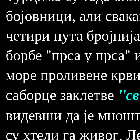
бојовници, али свак
четири пута бројнија
борбе "прса у прса" 
море проливене крви
"св
саборце заклетве
видевши да је мношт
су хтели га живог. Ле