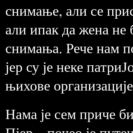
снимање, али се прис
али ипак да жена не 
снимања. Рече нам п
јер су је неке патри
њихове организације
Нама је сем приче б
Пјер... почео је пут