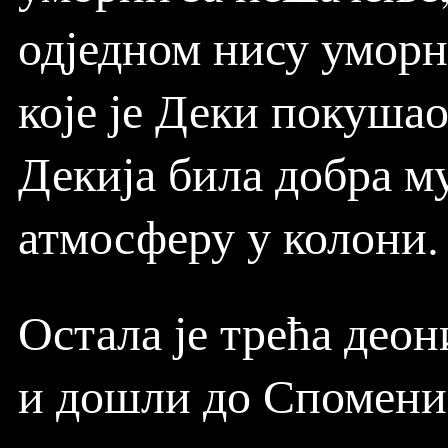
одједном нису уморн
које је Деки покушао
Декија била добра му
атмосферу у колони.
Остала је трећа део
и дошли до Споменик