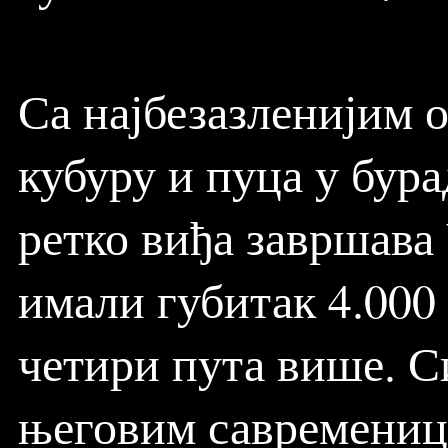
Са најбезазленијим 
кубуру и пуца у бура
ретко виђа завршава
имали губитак 4.000
четири пута више. С
његовим савременици