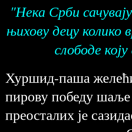
"Нека Срби сачувају
њихову децу колико в
слободе коју
Хуршид-паша желећи 
пирову победу шаље 
преосталих је сазида