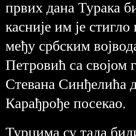
првих дана Турака б
касније им је стигло
међу србским војвод
Петровић са својом 
Стевана Синђелића да
Карађрође посекао.
Турцима су тада бил