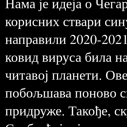
Нама је идеја о Чег
корисних ствари син
направили 2020-2021 
ковид вируса била на
читавој планети. Ове
побољшава поново см
придруже. Такође, с