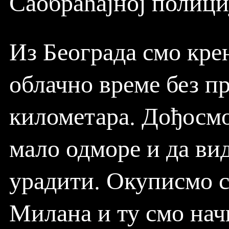
Саобраћајној полици
Из Београда смо крен
облачно време без п
километара. Дођосмо
мало одморе и да ви
урадити. Окуписмо с
Милана и ту смо нач