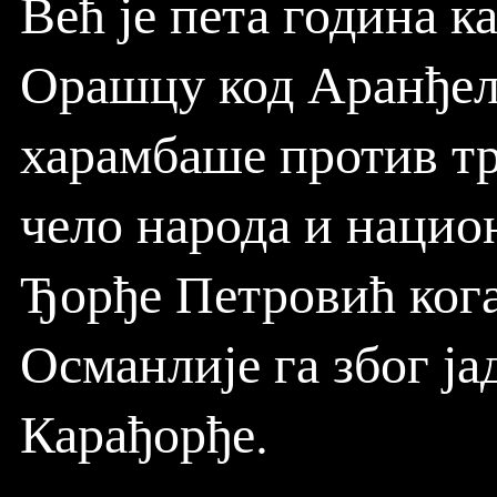
Већ је пета година ка
Орашцу код Аранђел
харамбаше против тр
чело народа и национ
Ђорђе Петровић кога
Османлије га због ја
Карађорђе.