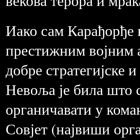
векова терора и мрак
Иако сам Карађорђе 
престижним војним а
добре стратегијске 
Невоља је била што 
органичавати у кома
Совјет (највиши орга