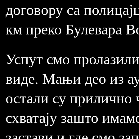
договору са полицај
км преко Булевара В
Успут смо пролазили
виде. Мањи део из ау
остали су прилично ч
схватају зашто имам
застави и где смо за