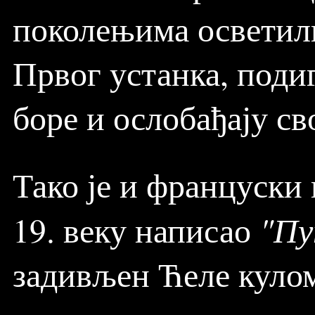
поколењима осветилио
Првог устанка, подиг
боре и ослобађају св
Тако је и француски
"Пу
19. веку написао
задивљен Ћеле кулом