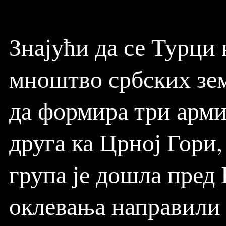
Знајући да се Турци 
мноштво србских зем
да формира три армиј
друга ка Црној Гори,
група је дошла пред 
оклевања направили и