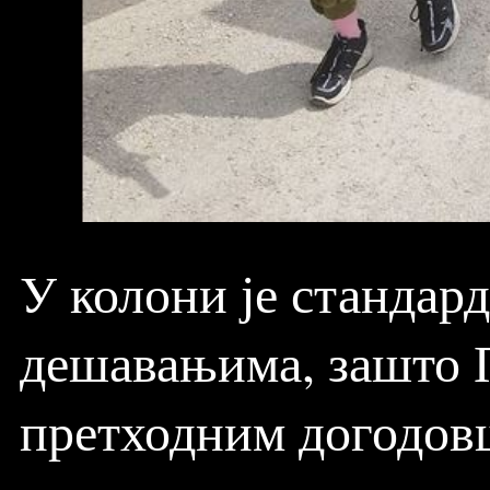
У колони је стандар
дешавањима, зашто П
претходним догодовш