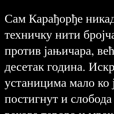
Сам Карађорђе никад
техничку нити бројча
против јањичара, већ
десетак година. Иск
устаницима мало ко ј
постигнут и слобода 