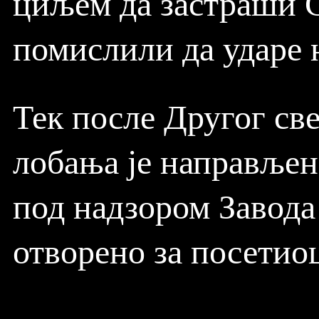
циљем да застраши С
помислили да ударе 
Тек после Другог све
лобања је направљен
под надзором Завода
отворено за посетиоц