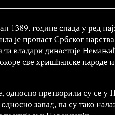
н 1389. године спада у ред нај
дила је пропаст Србског царства
вали владари династије Немањи
покоре све хришћанске народе и
, односно претворили су се у Н
 односно запад, па су тако нал