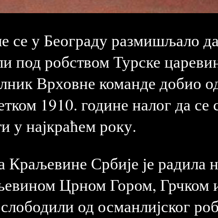
ше се у Београду размишљало да
ли под робством Турске царевин
елник Врховне команде добио о
тком 1910. године налог да се 
ти у најкраћем року.
а Краљевине Србије је радила н
љевином Црном Гором, Грчком и
ослободили од османлијског роб