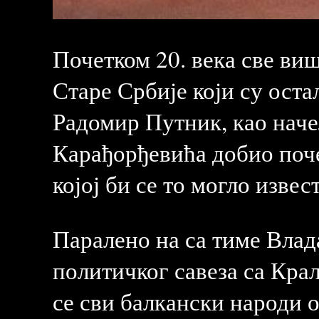
Почетком 20. века све ви
Старе Србије који су оста
Радомир Путник, као нач
Карађорђевића добио поче
којој би се то могло извес
Паралено на са тиме Влад
политичког савеза са Кра
се сви балкански народи 