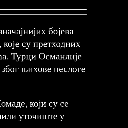
значајнијих бојева
, које су претходних
ћа. Турци Османлије
 због њихове неслоге
омаде, који су се
азили уточиште у