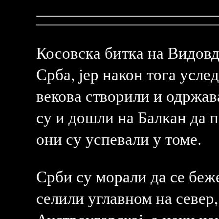
Косовска битка на Видовда
Срба, јер након тога усле
векова створили и одржа
су и дошли на Балкан да 
они су успевали у томе.
Срби су морали да се беже
селили углавном на север,