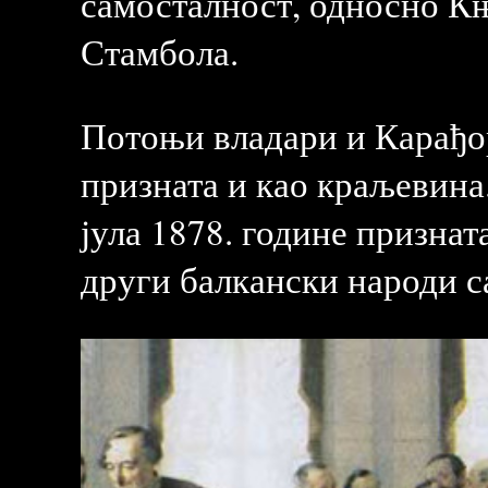
самосталност, односно Књ
Стамбола.
Потоњи владари и Карађор
призната и као краљевина
јула 1878. године признат
други балкански народи с