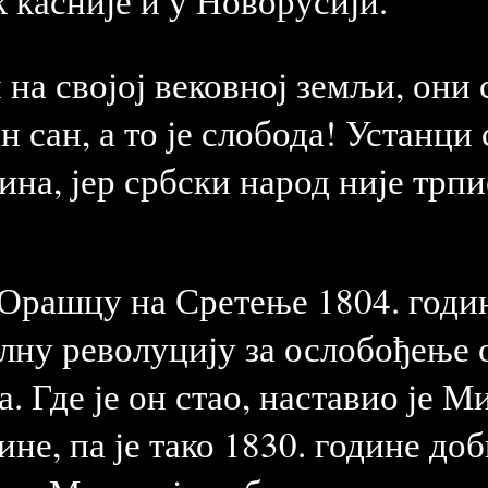
к касније и у Новорусији.
 на својој вековној земљи, они
н сан, а то је слобода! Устанци
ина, јер србски народ није трпи
 Орашцу на Сретење 1804. годи
лну револуцију за ослобођење о
. Где је он стао, наставио је
ине, па је тако 1830. године до