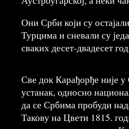
Аустроугарској, а неки ча
Они Срби који су остајали
Турцима и сневали су једа
сваких десет-двадесет год
Све док Карађорђе није у
устанак, односно национа
да се Србима пробуди нада
Такову на Цвети 1815. год