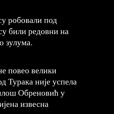
 су робовали под
 су били редовни на
о зулума.
не повео велики
д Турака није успела
 Милош Обреновић у
бијена извесна