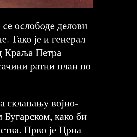
 се ослободе делови
е. Тако је и генерал
д Краља Петра
сачини ратни план по
а склапању војно-
 Бугарском, како би
ства. Прво је Црна