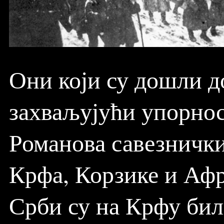
Они који су дошли д
захваљујући упорнос
Романова савезнички
Крфа, Корзике и Афр
Срби су на Крфу били