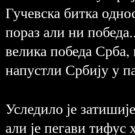
Гучевска битка одно
пораз али ни победа..
велика победа Срба, 
напустли Србију у п
Уследило је затишије
али је пегави тифус 