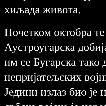
хиљада живота.
Почетком октобра те
Аустроугарска добиј
им се Бугарска тако 
непријатељских војник
Једини излаз био је 