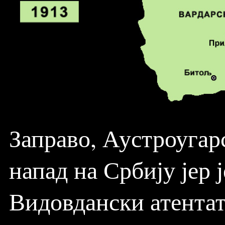
Заправо, Аустроугар
напад на Србију јер ј
Видовдански атентат 