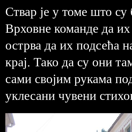
Ствар је у томе што с
Врховне команде да их
острва да их подсећа 
крај. Тако да су они т
сами својим рукама под
уклесани чувени стихо