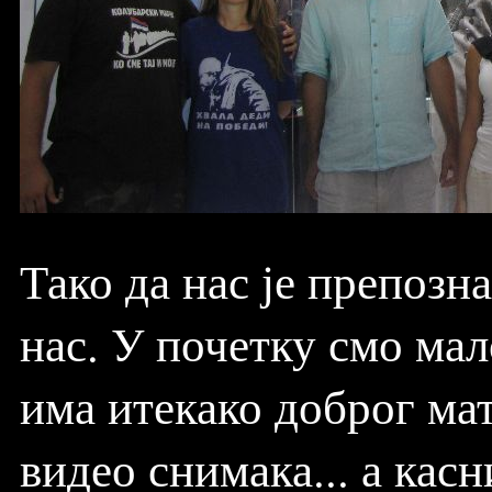
Тако да нас је препозн
нас. У почетку смо мал
има итекако доброг мате
видео снимака... а кас