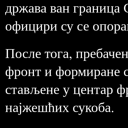
држава ван граница 
официри су се опор
После тога, пребаче
фронт и формиране су
стављене у центар ф
најжешћих сукоба.