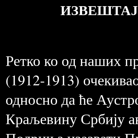
ИЗВЕШТАЈ 
Ретко ко од наших пр
(1912-1913) очекивао
односно да ће Аустр
Краљевину Србију ав
Подриња изазвати Прв