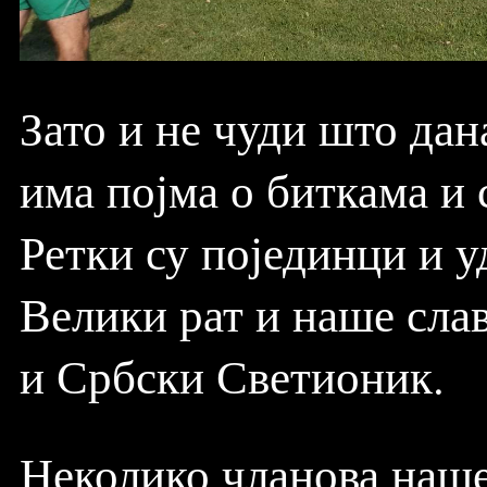
Зато и не чуди што дан
има појма о биткама и 
Ретки су појединци и у
Велики рат и наше слав
и Србски Светионик.
Неколико чланова наше