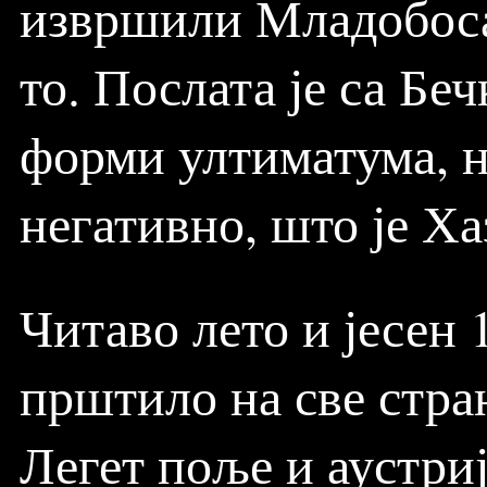
извршили Младобоса
то. Послата је са Бе
форми ултиматума, на
негативно, што је Ха
Читаво лето и јесен 
прштило на све стран
Легет поље и аустриј