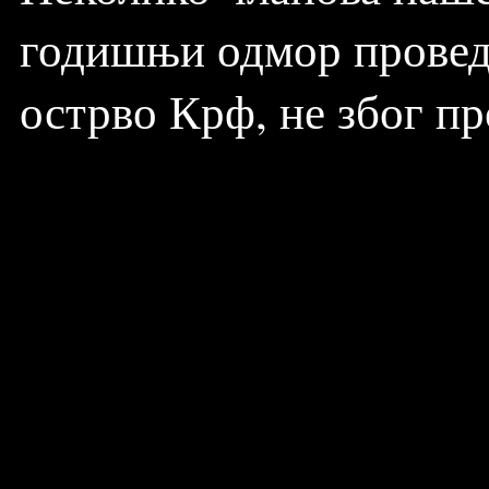
годишњи одмор проведе
острво Крф, не због пр