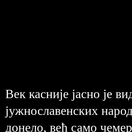
Век касније јасно је в
јужнославенских наро
донело, већ само чемер