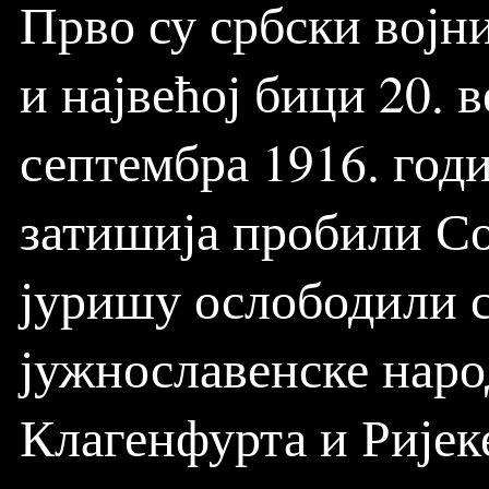
Прво су србски војн
и највећој бици 20. 
септембра 1916. годи
затишија пробили Со
јуришу ослободили с
јужнославенске наро
Клагенфурта и Ријек