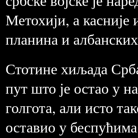
србске војске је нар
Метохији, а касније 
планина и албанских 
Стотине хиљада Срба
пут
што је остао у н
голгота, али исто так
оставио у беспућима 