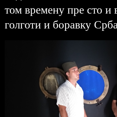
том времену пре сто и 
голготи и боравку Срб