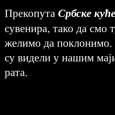
Србске кућ
Прекопута
сувенира, тако да смо 
желимо да поклонимо. 
су видели у нашим маји
рата.