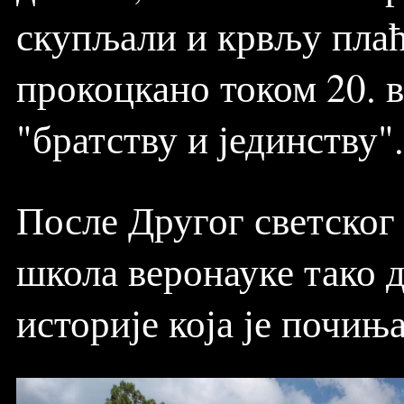
скупљали и крвљу плаћал
прокоцкано током 20. в
"братству и јединству".
После Другог светског 
школа веронауке тако д
историје која је почиња