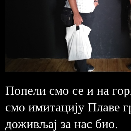
Попели смо се и на го
смо имитацију Плаве г
доживљај за нас био.