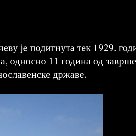
еву је подигнута тек 1929. год
, односно 11 година од заврше
нославенске државе.