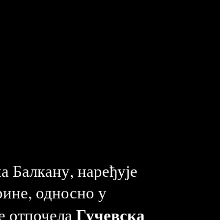
а Балкану, наређује
рине, односно у
Гучевска
је отпочела