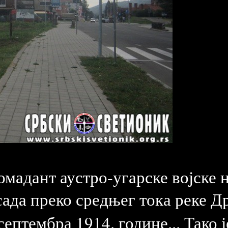
мадант аустро-угарске војске н
сада преко средњег тока реке Д
септембра 1914. године... Тако 