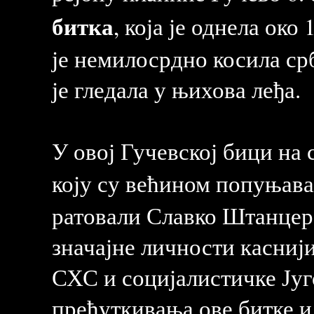
битка
, која је однела ок
је немилосрдно косила срб
је гледала у њихова леђа.
У овој Гучевској бици на
коју су већином попуњав
ратовали Славко Штанцер,
значајне личности касниј
СХС и социјалистичке Југо
прећуткивања ове битке и