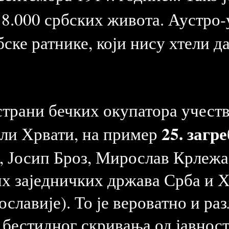
о 18.000 србских живота. Аустро
ске ратнике, који нису хтели да
 страни бечких окупатора учест
25. загр
али Хрвати, на пример
 Јосип Броз, Мирослав Крлежа
их заједничких држава Срба и 
славије). То је вероватно и ра
 бестидног скривања од јавност