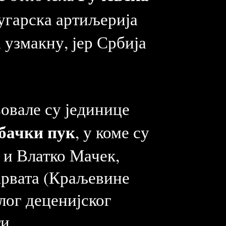
-угарска артиљерија
 узмакну, јер Србија
вовале су јединице
ебачки пук
, у коме су
 и Влатко Мачек,
Хрвата (Краљевине
злог деценијског
и.