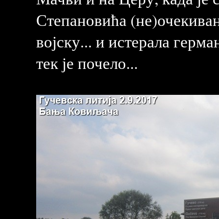
Степановића (не)очекиван
војску... и истерала герм
тек је почело...