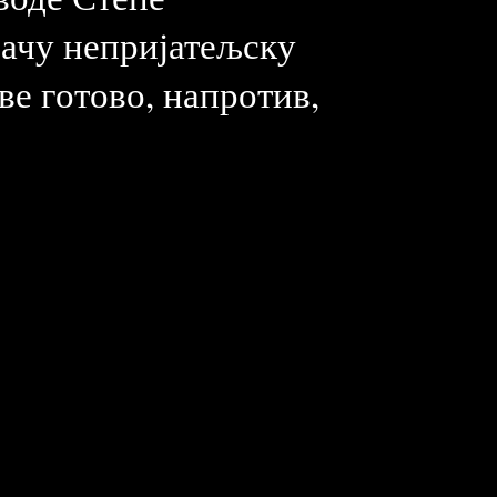
јачу непријатељску
ве готово, напротив,