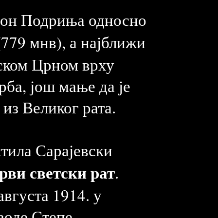
ејон Подриња односно
779 мнв), а најближи
вском Црном врху
рба, још мање да је
из Великог рата.
стила Сарајевски
рви светски рат
.
вгуста 1914. у
јводе Степе