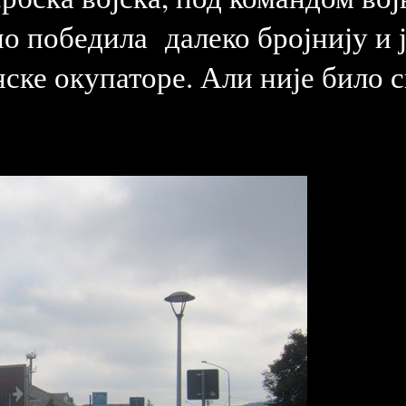
о победила далеко бројнију и 
анске окупаторе. Али није било с