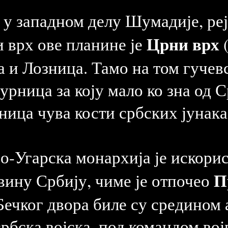
е у западном делу Шумадије, р
Црни врх
и врх ове планине је
(
 и Лозница. Тамо на том гуче
урница за коју мало ко зна од С
ица чува кости србских јунака 
ро-Угарска монархија је искори
П
вину Србију, чиме је отпочео
ечког двора биле су средином а
србска војска, под командом во