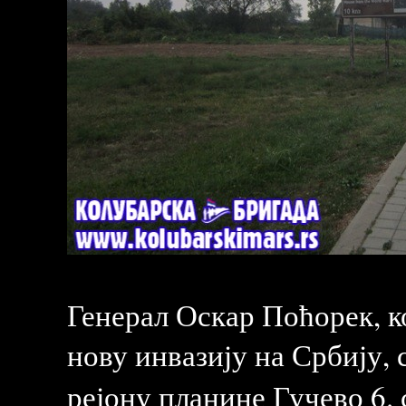
Генерал Оскар Поћорек, ко
нову инвазију на Србију, 
рејону планине Гучево 6. 