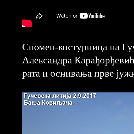
Спомен-костурница на Гуч
Александра Карађорђевића
рата и оснивања прве јуж