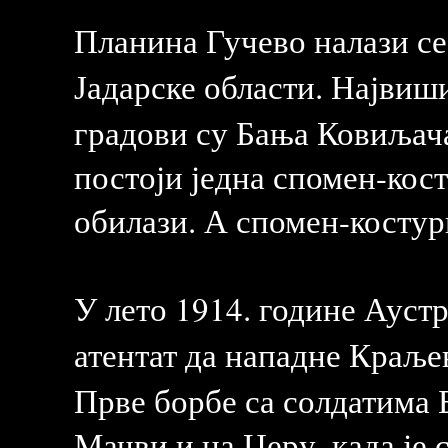
Планина Гучево налази с
Јадарске области. Највиш
градови су Бања Ковиљача
постоји једна спомен-кост
обилази. А спомен-костурн
У лето 1914. године Ауст
атентат да нападне Краље
Прве борбе са солдатима Б
Мачви и на Церу, када је 