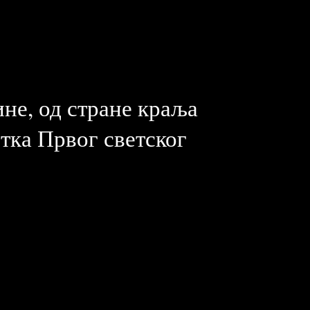
ине, од стране краља
тка Првог светског