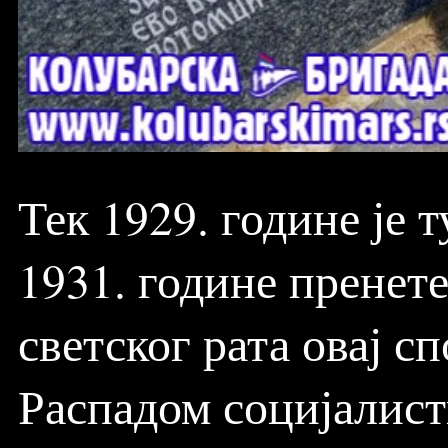
Тек 1929. године је 
1931. године пренет
светског рата овај сп
Распадом социјалисти