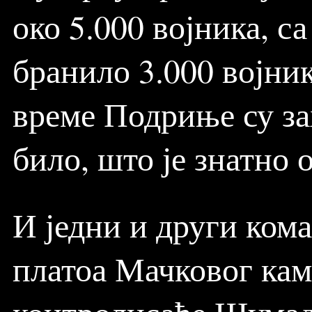
око 5.000 војника, с
бранило 3.000 војник
време Подриње су зах
било, што је знатно 
И једни и други ком
платоа Мачковог каме