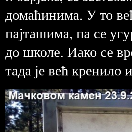
домаћинима. У то ве
пајташима, па се угу
до школе. Иако се в
тада је већ кренило 