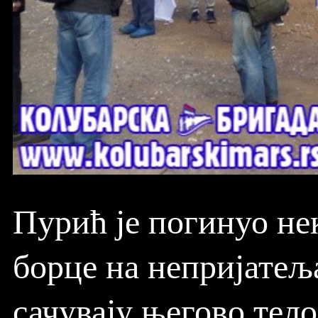
Пурић је погинуо нек
борце на непријатељ
сачувају његово тело