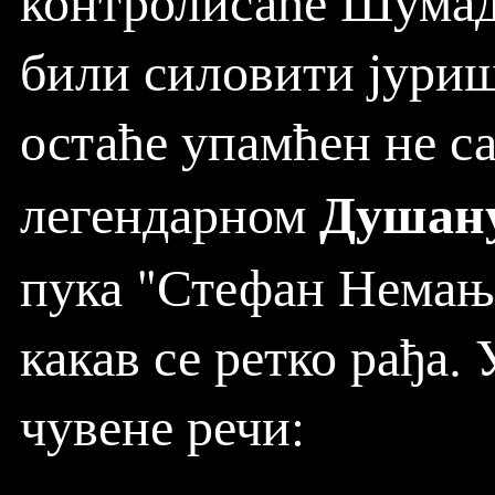
контролисаће Шумади
били силовити јуриш
остаће упамћен не са
Душан
легендарном
пука "Стефан Немања
какав се ретко рађа.
чувене речи: