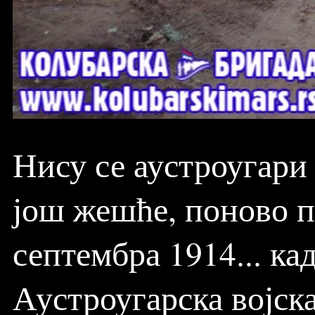
Нису се аустроугари
још жешће, поново п
септембра 1914... кад
Аустроугарска војска