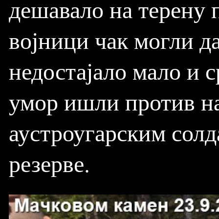
дешавало на терену п
војници чак могли да 
недостајало мало и с
умор ишли против на
аустроугарским солд
резерве.