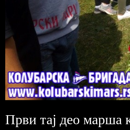
Први тај део марша к