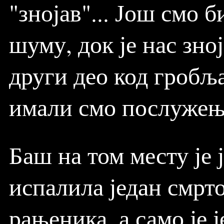
"знојав"... Још смо 
шуму, док је нас зно
други део код гробља
имали смо послужење
Баш на том месту је 
испалила један смрто
рањеника, а само је 