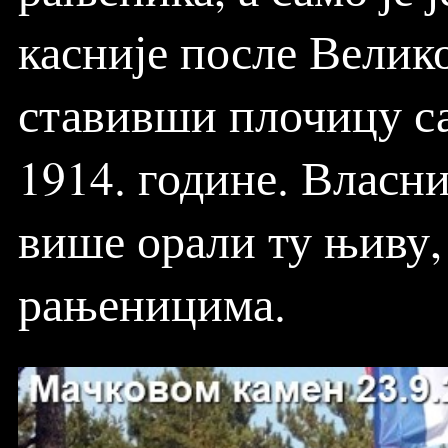
касније после Велико
ставивши плочицу са
1914. године. Власни
више орали ту њиву
рањеницима.