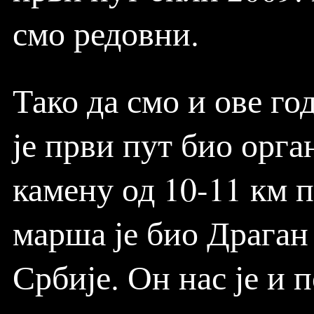
смо редовни.
Тако да смо и ове г
је први пут био орг
камену од 10-11 км 
марша је био Драган
Србије. Он нас је и п