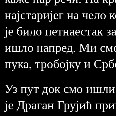
најстаријег на чело к
је било петнаестак з
ишло напред. Ми смо
пука, тробојку и Ср
Уз пут док смо ишли,
је Драган Грујић при