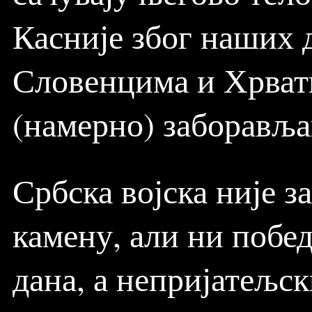
Касније због наших 
Словенцима и Хрвати
(намерно) заборавља
Србска војска није 
камену, али ни побед
дана, а непријатељск