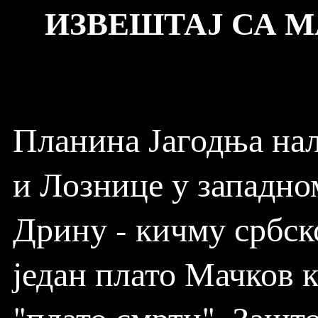
ИЗВЕШТАЈ СА МА
Планина Јагодња нал
и Лознице у западно
Дрину - кичму србск
један плато Мачков 
"плато смрти". Зашт