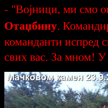
- "Војници, ми смо 
Отаџбину
. Команди
команданти испред св
свих вас. За мном! У