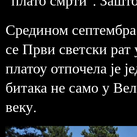
Средином септембра 
се Први светски рат 
платоу отпочела је ј
битака не само у Вел
веку.