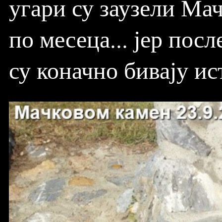
угари су заузели Мач
по месеца... јер пос
су коначно бивају ис