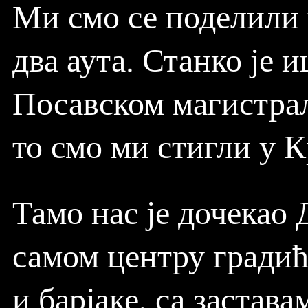
Ми смо се поделили 
два аута. Станко је и
Посавском магистрал
то смо ми стигли у 
Тамо нас је дочекао 
самом центру градић
и барјаке, са застава