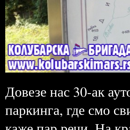
Довезе нас 30-ак ау
паркинга, где смо св
каже пар речи. На к