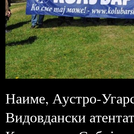
Наиме, Аустро-Угарс
Видовдански атентат