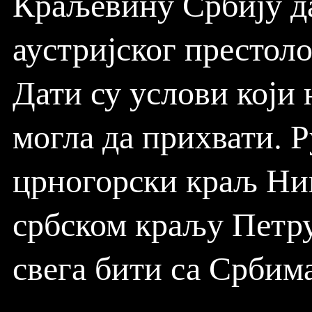
Краљевину Србију да
аустријског престол
Дати су услови који 
могла да прихвати. Р
црногорски краљ Ник
србском краљу Петру
свега бити са Србима