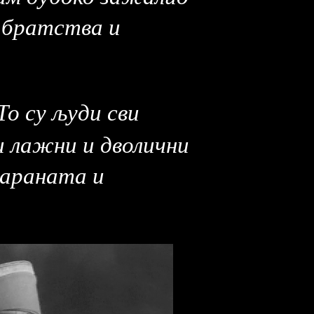
м братства и
То су људи сви
и лажни и дволични
вараната и