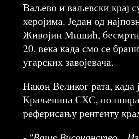
Ваљево и ваљевски крај 
херојима. Један од најпоз
Живојин Мишић, бесмртни
20. века када смо се бран
угарских завојевача.
Након Великог рата, када
Краљевина СХС, по поврат
реферисању ренгенту краљ
- "Ваше Височанство... Из