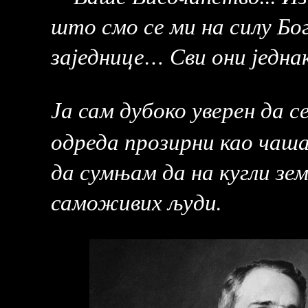
што смо се ми на силу Бо
заједнице… Сви они једнак
Ја сам дубоко уверен да с
одреда прозирни као чаша
да сумњам да на кугли зе
саможивих људи.