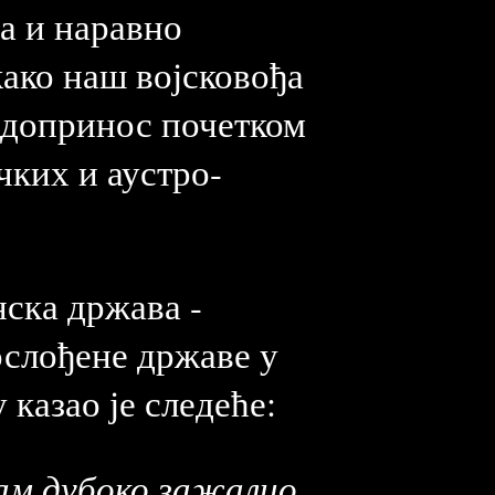
а и наравно
акако наш војсковођа
 допринос почетком
чких и аустро-
нска држава -
ослођене државе у
казао је следеће:
сам дубоко зажалио