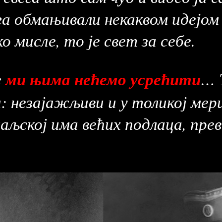
га обмањивали некаквом идејо
о мисле, то је свет за себе.
ми њима нећемо усрећити
е
… 
: незајажљиви и у толикој мер
маљској има већих подлаца, пре