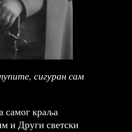
тупите, сигуран сам
на самог краља
им и Други светски