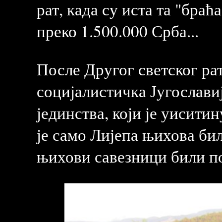
рат, када су иста та "бра
преко 1.500.000 Срба...
После Другог светског ра
социјалистичка Југославија
јединства, који је уисити
је само Лијепа њихова бил
њихови савезници били по