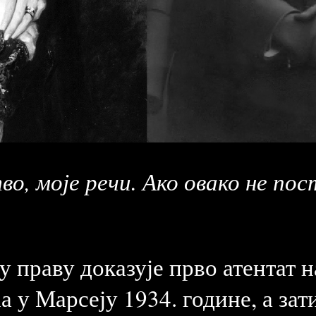
о, моје речи. Ако овако не пос
у праву доказује прво атентат 
 у Марсеју 1934. године, а зат