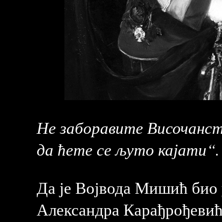
Не заборавите Височанств
да ћете се љуто кајати“.
Да је Војвода Мишић био 
Александра Карађрођевића