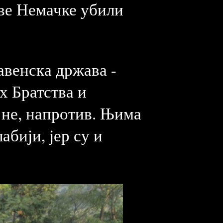
ове Немачке убили
авенска држава -
ух Братства и
е не, напротив. Њима
абији, јер су и