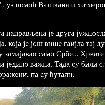
ћа", уз помоћ Ватикана и хитлер
та направљена је друга јужносл
, која је још више гаијла тај д
ну замајавао само Србе... Хрват
а једино важна. Тада су били сл
ражени, па су ћутали.