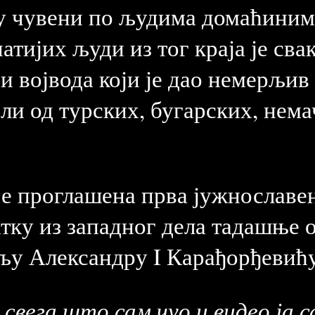
су чувени по људима домаћиним
натијих људи из тог краја је св
 војвода који је дао немерљив
или од турских, бугарских, нема
 је проглашена прва јужнославе
ку из западног дела тадашње 
у Александру I Карађорђевићу 
 свега што сам чуо и видео ја 