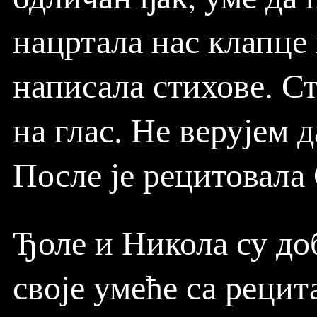
нацртала нас клапце 
написала стихове. С
на глас. Не верујем 
После је рецитовала
Ђоле и Никола су до
своје умеће са рецит