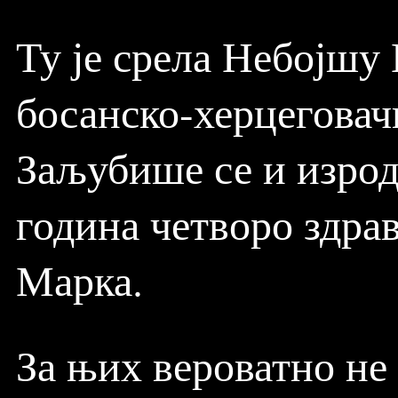
Ту је срела Небојшу 
босанско-херцеговач
Заљубише се и изрод
година четворо здрав
Марка.
За њих вероватно не 