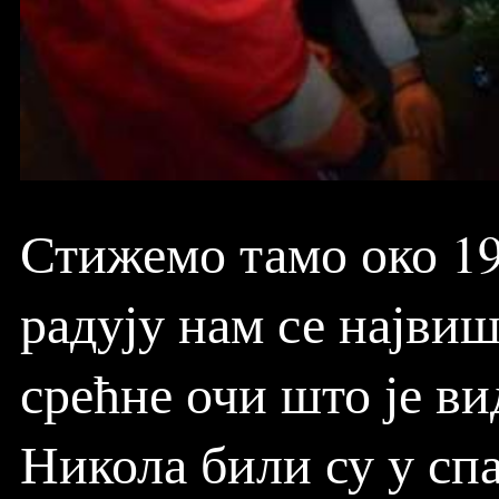
Стижемо тамо око 19 
радују нам се највиш
срећне очи што је ви
Никола били су у спа