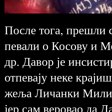
После тога, прешли 
певали о Косову и М
др. Давор је инсистир
отпевају неке крајиш
жеља Личанки Милиц
јер сам веровао да Д