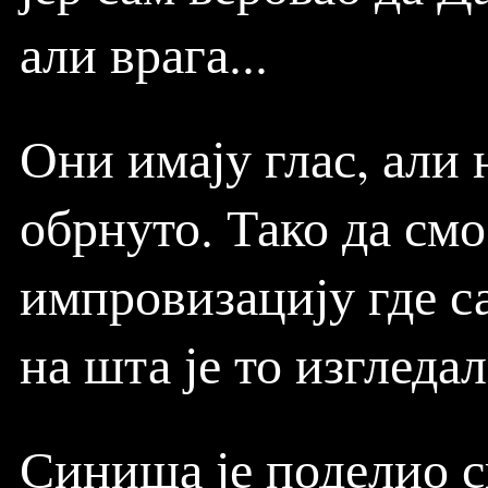
али врага...
Они имају глас, али н
обрнуто. Тако да см
импровизацију где са
на шта је то изгледа
Синиша је поделио с