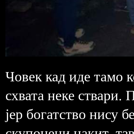
Човек кад иде тамо 
схвата неке ствари. 
јер богатство нису б
скупоцени накит, тзв