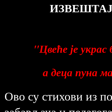
ИЗВЕШТАЈ 
"Цвеће је украс
а деца пуна ма
Ово су стихови из по
забављача и педагога