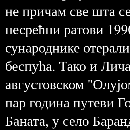
не причам све шта се
несрећни ратови 199
сународнике отерали
беспућа. Тако и Лич
августовском "Олујо
пар година путеви Г
Баната, у село Баран