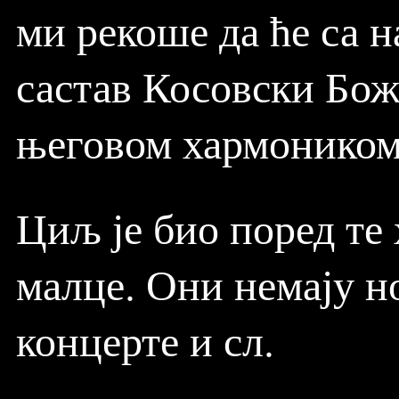
ми рекоше да ће са 
састав Косовски Бож
његовом хармоником
Циљ је био поред те
малце. Они немају но
концерте и сл.