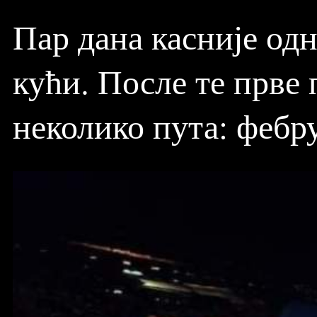
Пар дана касније од
кући. После те прве 
неколико пута: фебру