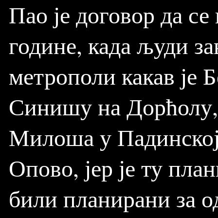
Пао је договор да се
године, када људи за
метрополи какав је 
Синишу на Дорћолу, 
Милоша у Падинској 
Опово, јер је ту пла
били планирани за о