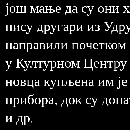
још мање да су они 
нису другари из Удр
направили почетком 
у Културном Центру
новца купљена им је
прибора, док су дон
и др.