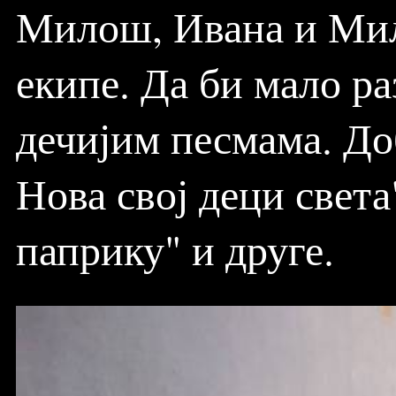
Милош, Ивана и Мил
екипе. Да би мало ра
дечијим песмама. До
Нова свој деци свет
паприку" и друге.