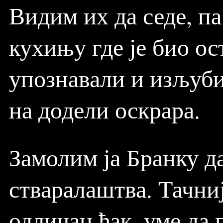
Видим их да седе, па
кухињу где је био ос
упознавали и изљуби
на додели оскрара.
Замолим ја Бранку д
стваралаштва. Тачниј
одличан ђак, уме да 