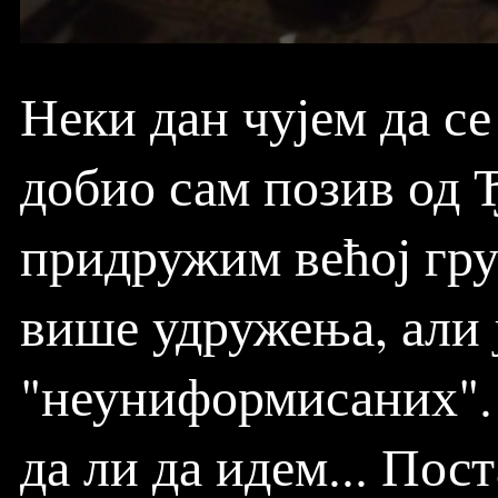
Неки дан чујем да се
добио сам позив од Ђ
придружим већој гру
више удружења, али 
"неуниформисаних".
да ли да идем... Пос