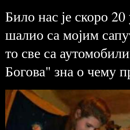
Било нас је скоро 20 
шалио са мојим сапу
то све са аутомобили
Богова" зна о чему п