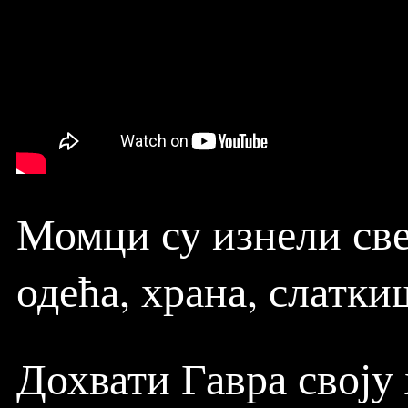
Момци су изнели све 
одећа, храна, слатки
Дохвати Гавра своју 