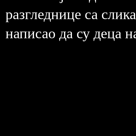
разгледнице са слика
написао да су деца н