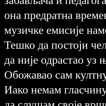
она предратна време
музичке емисије на
Тешко да постоји че
да није одрастао уз њ
Обожавао сам култну
Иако немам гласчину
да слушам своје врш