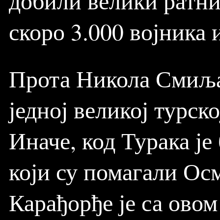
добили велики ратни
скоро 3.000 војника 
Прота Никола Смиља
једној великој турско
Иначе, код Турака ј
који су помагали Ос
Карађорђе је са овом