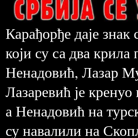
Карађорђе даје знак 
који су са два крила
Ненадовић, Лазар Му
Лазаревић је кренуо
а Ненадовић на турск
су навалили на Скоп