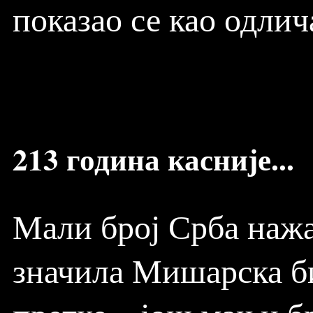
показао се као одлич
213 година касније...
Мали број Срба нажа
значила Мишарска би