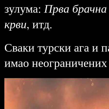
Прва брачна 
зулума:
крви
, итд.
Сваки турски ага и п
имао неограничених 