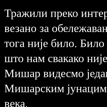
Тражили преко инте
везано за обележава
тога није било. Било 
што нам свакако није
Мишар видесмо једа
Мишарским јунацима 
века.