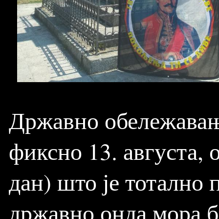
Државно обележавањ
фиксно 13. августа, 
дан) што је тотално 
државно онда мора б