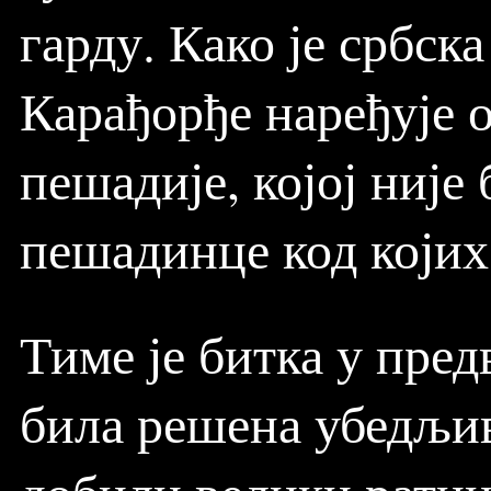
гарду. Како је србск
Карађорђе наређује 
пешадије, којој није
пешадинце код којих 
Тиме је битка у пред
била решена убедљив