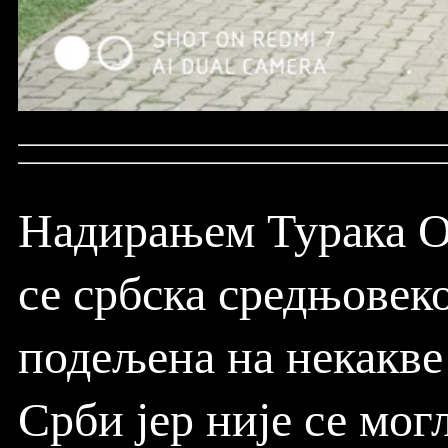
Надирањем Турака О
се србска средњовек
подељена на некакве 
Срби јер није се мо