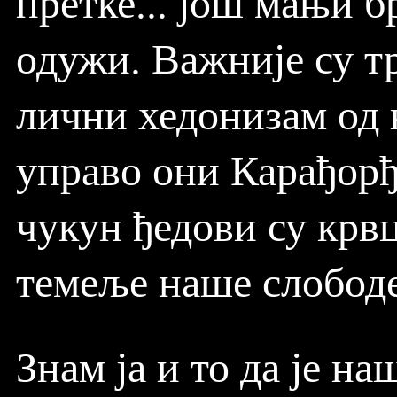
претке... још мањи 
одужи. Важније су т
лични хедонизам од н
управо они Карађорђ
чукун ђедови су крв
темеље наше слободе
Знам ја и то да је н