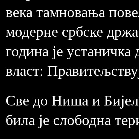
века тамновања пове
модерне србске држа
година је устаничка 
власт: Правитељству
Све до Ниша и Бијел
била је слободна тер