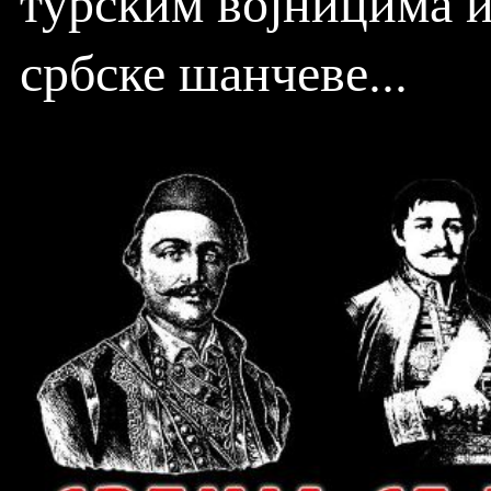
турским војницима и
србске шанчеве...