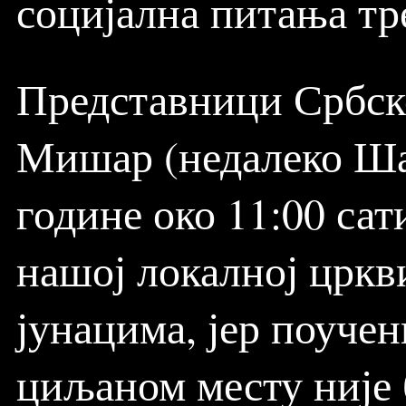
социјална питања тр
Представници Србск
Мишар (недалеко Шаб
године око 11:00 сати
нашој локалној црк
јунацима, јер поуче
циљаном месту није 