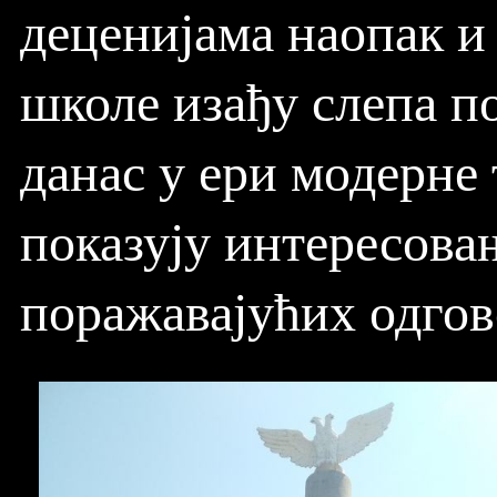
деценијама наопак и
школе изађу слепа по
данас у ери модерне
показују интересовањ
поражавајућих одгов