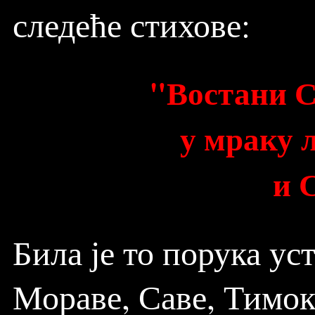
следеће стихове:
"Востани С
у мраку 
и 
Била је то порука ус
Мораве, Саве, Тимок