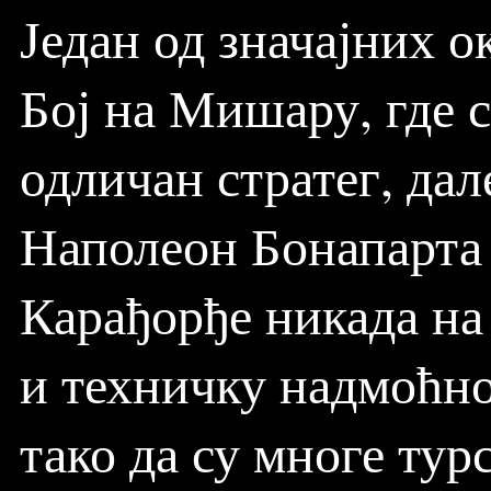
Један од значајних о
Бој на Мишару, где 
одличан стратег, да
Наполеон Бонапарта 
Карађорђе никада на
и техничку надмоћно
тако да су многе тур