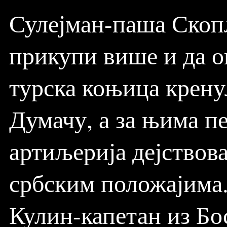
Сулејман-паша Скопљ
прикупи више и да о
турска коњица крену
Думачу, а за њима п
артиљерија дејствова
србским положајима.
Кулин-капетан из Бо