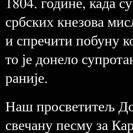
1804. године, када с
србских кнезова мис
и спречити побуну ко
то је донело супрота
раније.
Наш просветитељ До
свечану песму за Кар