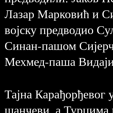
Лазар Марковић и Си
војску предводио Су
Синан-пашом Сијерч
Мехмед-паша Видаји
Тајна Карађорђевог 
шанчеви, а Турцима 