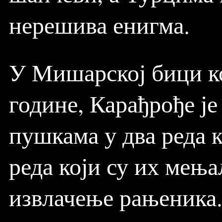
нерешива енигма.
У Мишарској бици кој
године, Карађрође је
пушкама у два реда к
реда који су их мења
извлачење рањеника.