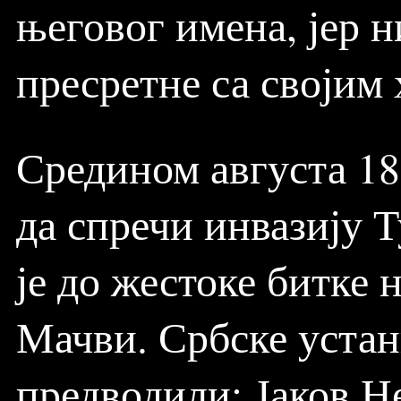
његовог имена, јер н
пресретне са својим 
Средином августа 180
да спречи инвазију 
је до жестоке битке
Мачви. Србске устан
предводили: Јаков 