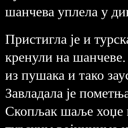
шанчева уплела у ди
Пристигла је и турск
кренули на шанчеве.
из пушака и тако зау
Завладала је пометњ
Скопљак шаље хоџе 