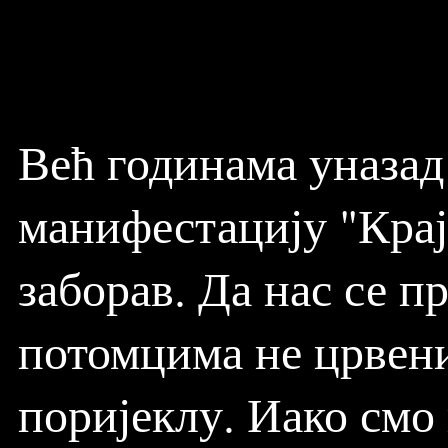
Већ годинама уназа
манифестацију "Краји
заборав. Да нас се п
потомцима не црвени
поријеклу. Иако смо