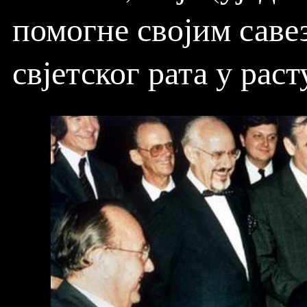
помогне својим саве
свјетског рата у рас