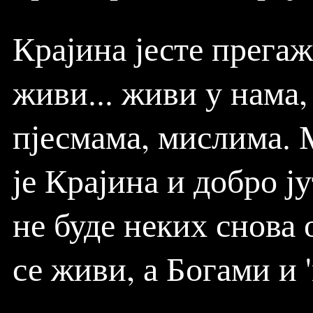
Крајина јесте прегаж
живи... живи у нама
пјесмама, мислима. 
је Крајина и добро ј
не буде неких снова 
се живи, а Богами и 