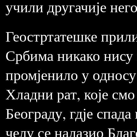
учили другачије нег
Геостртатешке прили
Србима никако нису 
промјенило у односу
Хладни рат, које смо
Београду, гдје спада
челу се налазио Бла