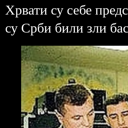
Хрвати су себе пред
су Срби били зли бас