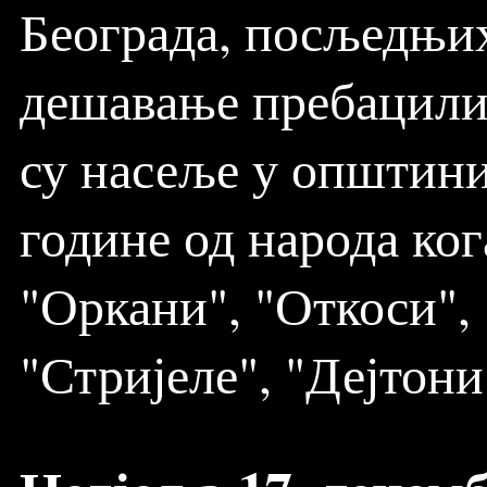
Београда, посљедњих
дешавање пребацили 
су насеље у општини 
године од народа ког
"Оркани", "Откоси",
"Стријеле", "Дејтони