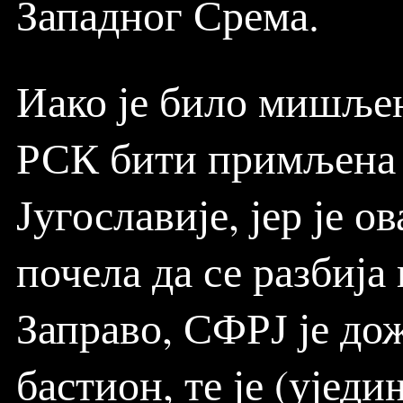
Западног Срема.
Иако је било мишљењ
РСК бити примљена у
Југославије, јер је о
почела да се разбија
Заправо, СФРЈ је до
бастион, те је (ујед