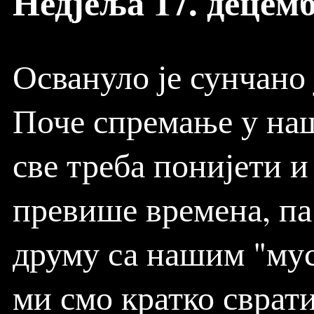
Недјеља 17. децемб
Освануло је сунчано 
Поче спремање у наш
све треба понијети и
превише времена, па 
друму са нашим "мус
ми смо кратко сврат