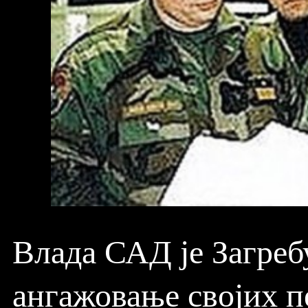
Влада САД је Загреб
ангажовање својих п