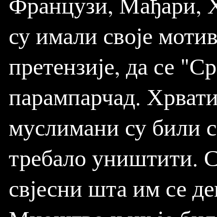
Французи, Мађари, Х
су имали своје мотив
претензије, да се "С
парампарчад. Хрвати
муслимани су били са
требало уништити. С
свјесни шта им се де