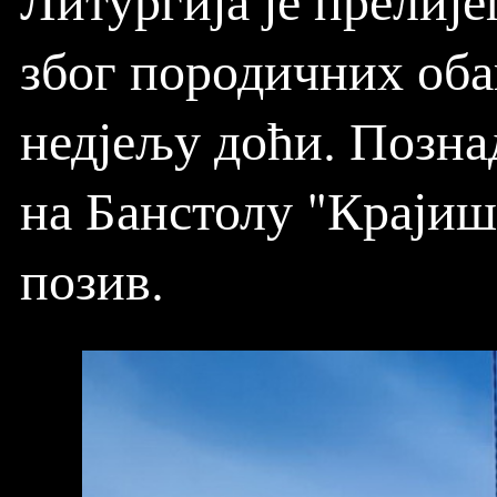
због породичних оба
недјељу доћи. Позна
на Банстолу "Крајишк
позив.