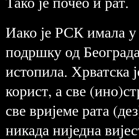
Тако је почео и рат.
Иако је РСК имала у
подршку од Београда
истопила. Хрватска ј
корист, а све (ино)с
све вријеме рата (де
никада ниједна вијес