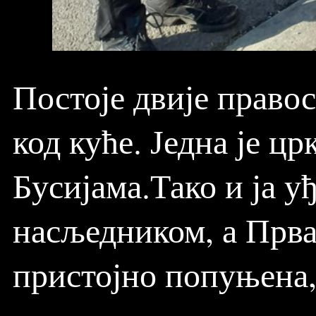
Постоје двије правос
код куће. Једна је цр
Бусијама.Тако и ја у
насљедником, а Прва 
пристојно попуњена,