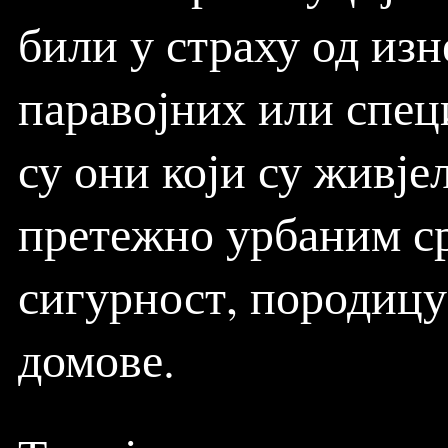
били у страху од из
паравојних или спец
су они који су живје
претежно урбаним ср
сигурност, породицу
домове.