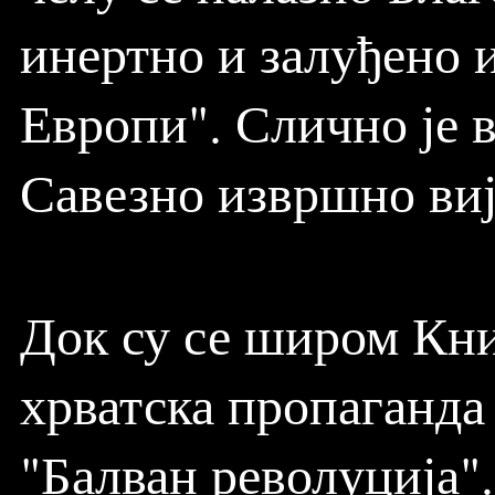
инертно и залуђено и
Европи". Слично је 
Савезно извршно виј
Док су се широм Кни
хрватска пропаганда
"Балван револуција".