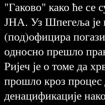
"Гаково" како ће се 
ЈНА. Уз Шпегеља је
(под)официра погази
односно прешло прав
Ријеч је о томе да х
прошло кроз процес
денацификације нако