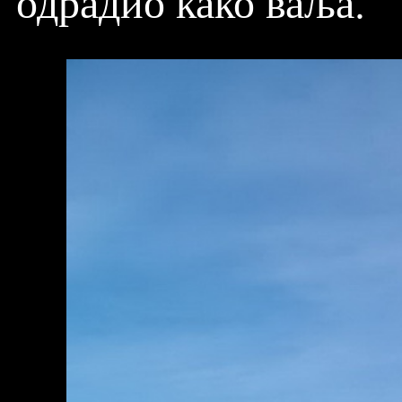
одрадио како ваља.