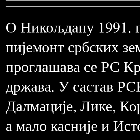
О Никољдану 1991. г
пијемонт србских зе
проглашава се РС Кра
држава. У састав РС
Далмације, Лике, Кор
а мало касније и Ис