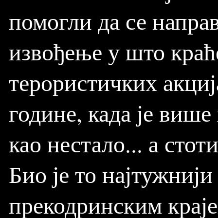
помогли да се направ
извођење у што краћ
терористичких акциј
године, када је више
као нестало... а сто
Био је то најтужнији
прекодринским краје