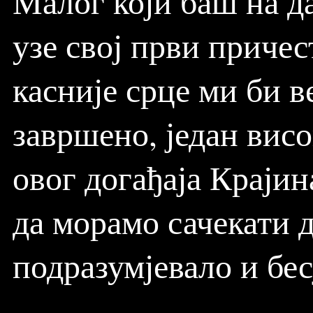
Малог који баш на д
узе свој први приче
касније срце ми би в
завршено, један вис
овог догађаја Крајин
да морамо сачекати д
подразумјевало и бес