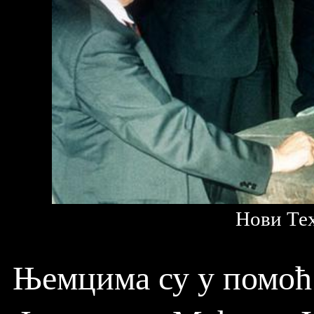
Нови Тех
Њемцима су у помоћ