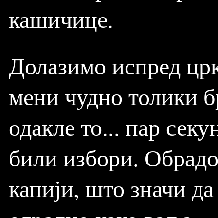
кашичице.
Долазимо испред црк
мени чудно толики б
одакле то... пар сек
били избори. Обрадо
капији, што значи да 