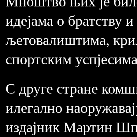
Мноштво њих је било
идејама о братству и
љетовалиштима, крил
спортским успјесима
С друге стране комши
илегално наоружавају
издајник Мартин Шп