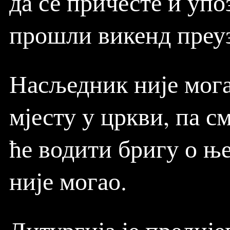
да се причесте и упо
прошли викенд преуз
Насљедник није мога
мјесту у цркви, па с
ће водити бригу о њ
није могао.
Литургија је прелије